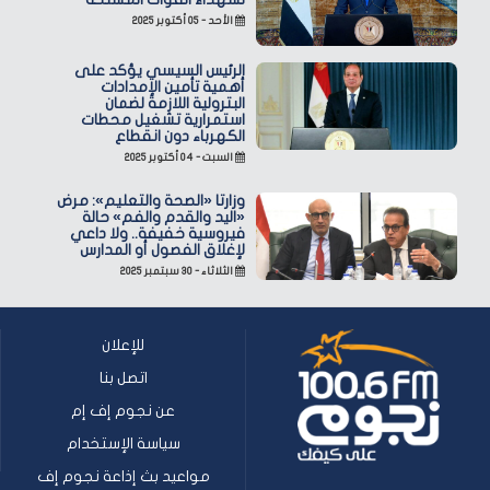
الأحد - ٠٥ أكتوبر ٢٠٢٥
الرئيس السيسي يؤكد على
أهمية تأمين الإمدادات
البترولية اللازمة لضمان
استمرارية تشغيل محطات
الكهرباء دون انقطاع
السبت - ٠٤ أكتوبر ٢٠٢٥
وزارتا «الصحة والتعليم»: مرض
«اليد والقدم والفم» حالة
فيروسية خفيفة.. ولا داعي
لإغلاق الفصول أو المدارس
الثلاثاء - ٣٠ سبتمبر ٢٠٢٥
للإعلان
اتصل بنا
عن نجوم إف إم
سياسة الإستخدام
مواعيد بث إذاعة نجوم إف