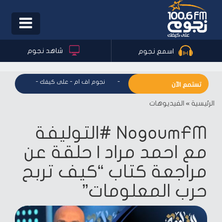
Toggle
igation
شاهد نجوم
اسمع نجوم
نجوم اف ام - على كيفك
-
نجوم اف ام - على كيفك
-
نجوم اف ا
تستمع الآن
الرئيسية
»
الفيديوهات
NogoumFM #التوليفة
مع احمد مراد | حلقة عن
مراجعة كتاب “كيف تربح
حرب المعلومات”