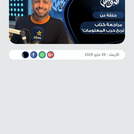
الأربعاء - ٠٦ مايو ٢٠٢٦