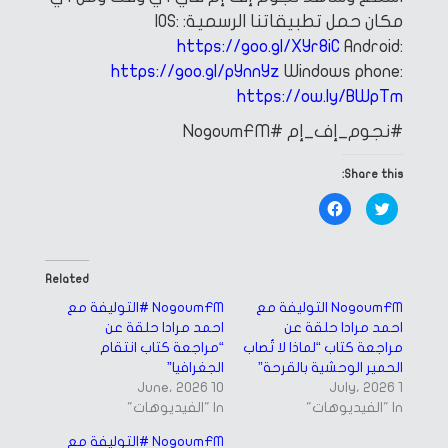
مكان
حمل تطبيقاتنا الرسمية:
IOS:
https://goo.gl/XYr8iC
Android:
https://goo.gl/pYnnYz
Windows phone:
https://ow.ly/BWpTm
#نجوم_إف_إم
#NogoumFM
Share this:
Click
Click
to
to
share
share
on
on
Facebook
Twitter
(Opens
(Opens
in
in
Related
new
new
window)
window)
NogoumFM التوليفة مع
NogoumFM #التوليفة مع
احمد مراد| حلقة عن
احمد مراد| حلقة عن
مراجعة كتاب “لماذا لا تُصاب
“مراجعة كتاب انتقام
الحمير الوحشية بالقرحة”
الجغرافيا”
10 June، 2026
1 July، 2026
In "الفيديوهات"
In "الفيديوهات"
NogoumFM #التوليفة مع