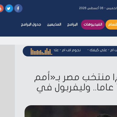
خميس - ٠٦ أغسطس ٢٠٢٦
أقسام
الفيديوهات
البرامج
المذيعين
جدول البرامج
- على كيفك
-
نجوم اف ام - على كيفك
-
نجوم اف ام - على كيفك
-
وم| منتخب مصر بـ«أمم
أفريقيا» تحت 17 عاما.. وليفربول في