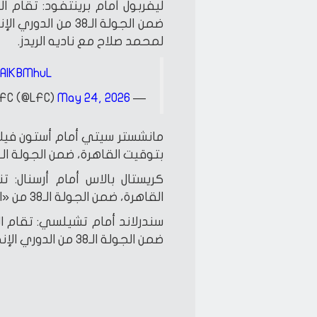
ليفربول أمام برينتفود: تقام ال
ضمن الجولة الـ38 م
لمحمد صلاح مع ناديه الريدز.
YAlKBMhuL
May 24, 2026
— Liverpool FC (@LFC)
مانشستر سيتي أمام أستون فيلا:
بتوقيت القاهرة، ضمن الجولة الـ38 من «البريميرليج».
كريستال بالاس أمام أرسنال: ت
القاهرة، ضمن الجولة الـ38 من «البريميرليج».
سندرلاند أمام تشيلسي: تقام ال
ضمن الجولة الـ38 من الدوري الإنجليزي.