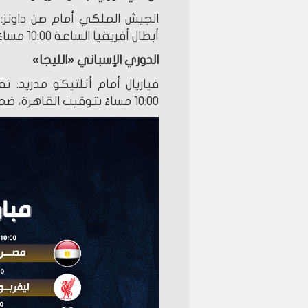
الجيش الملكي أمام صن داونز:
أبطال أفريقيا الساعة 10:00 مساءً.
الدوري الإسباني «الليجا»
فياريال أمام أتلتيكو مدريد: 
10:00 مساءً بتوقيت القاهرة، ضمن منافسات الأسبوع الـ38 من «الليجا».