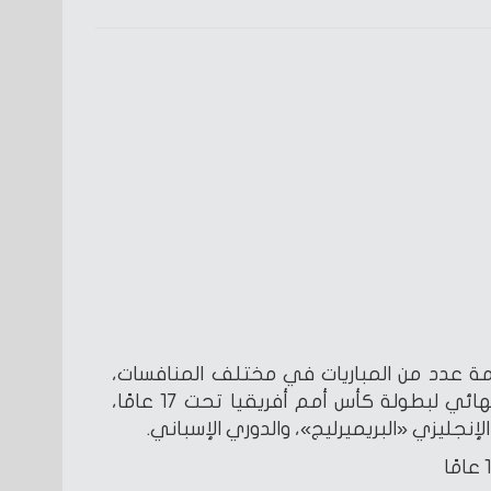
لأحد 24 مايو، إقامة عدد من المباريات في مختلف المنافسات،
بينها: مواجهات في دور ربع النهائي لبطولة كأس أمم أفريقيا تحت 17 عامًا،
إنجليزي «البريميرليج»، والدوري الإسباني.