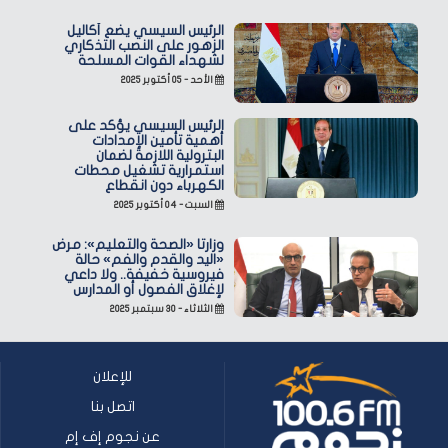
الرئيس السيسي يضع أكاليل
الزهور على النصب التذكاري
لشهداء القوات المسلحة
الأحد - ٠٥ أكتوبر ٢٠٢٥
الرئيس السيسي يؤكد على
أهمية تأمين الإمدادات
البترولية اللازمة لضمان
استمرارية تشغيل محطات
الكهرباء دون انقطاع
السبت - ٠٤ أكتوبر ٢٠٢٥
وزارتا «الصحة والتعليم»: مرض
«اليد والقدم والفم» حالة
فيروسية خفيفة.. ولا داعي
لإغلاق الفصول أو المدارس
الثلاثاء - ٣٠ سبتمبر ٢٠٢٥
للإعلان
اتصل بنا
عن نجوم إف إم