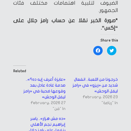
الضيوف لتلبية اهتمامات مختلف فئات
الجمهور.
*صورة الخبر نقلا عن حساب رامز جلال على
“إكس”.
Share this:
Click
Click
to
to
share
share
on
on
Facebook
Twitter
(Opens
(Opens
in
in
Related
new
new
window)
window)
خرجونا من اللعبة.. انفعال
«عايزة أعرف إيه ده؟»..
شديد من «زيزو» في «رامز
صدمة غادة عادل بعد
ليفل الوحش»
وقوعها ضحية في «رامز
23 February، 2026
ليفل الوحش»
In "رياضة"
27 February، 2026
In "فن"
«ده مش هزار».. ياسر
إبراهيم نجم الأهلي
ينفعل على رامز جلال