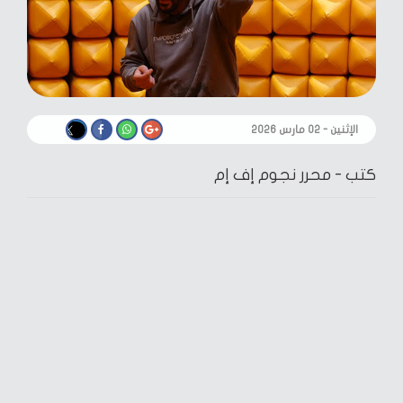
الإثنين - ٠٢ مارس ٢٠٢٦
كتب -
محرر نجوم إف إم