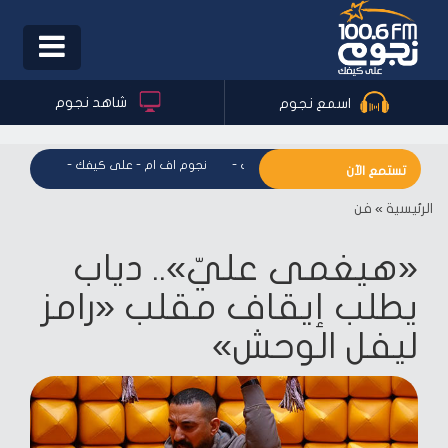
Toggle
igation
شاهد نجوم
اسمع نجوم
نجوم اف ام - على كيفك
-
نجوم اف ام - على كيفك
-
نجوم اف ا
تستمع الآن
الرئيسية
»
فن
«هيغمى عليّ».. دياب
يطلب إيقاف مقلب «رامز
ليفل الوحش»