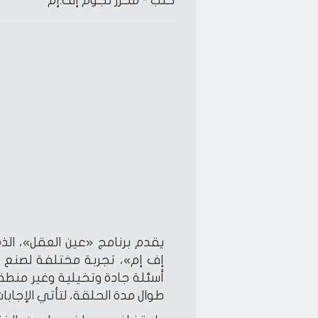
كتب -
محرر نجوم إف.إم
يقدم برنامج «عين العقل»، ا
إف إم»، تجربة مختلفة لصنع م
أسئلة جادة وتخيلية وغير منطق
طوال مدة الحلقة، لتأتي الإجاب