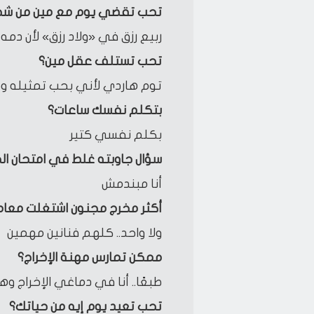
تحب تقضي يوم مع مين من شخص
ربيع رزق في «ولاد رزق» لأن دم
تحب تستلف عقل مين؟
توم هاردي لأني بحب تمثيله و
بتكلم نفسك ساعات؟
بكلم نفسي كتير
سؤال جاوبته غلط في امتحان الح
أنا مبندمش
أكثر مخرج مجنون اشتغلت معاه
ولا واحد.. كلهم فنانين مهمين
ممكن تمارس مهنة الإخراج؟
طبعًا.. أنا في دماغي الإخرا
تحب تعيد يوم إيه من حياتك؟