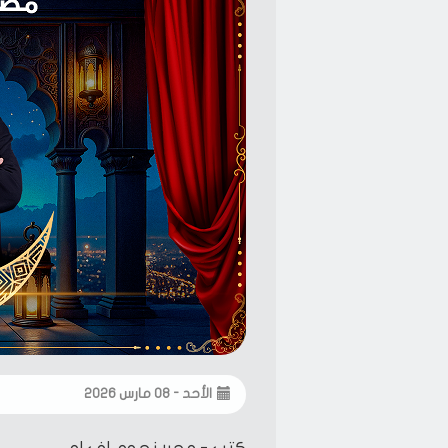
الأحد - ٠٨ مارس ٢٠٢٦