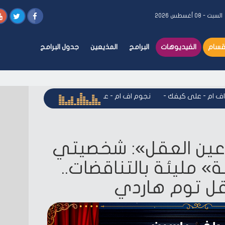
السبت - ٠٨ أغسطس ٢٠٢٦
أقسام
الفيديوهات
البرامج
المذيعين
جدول البرامج
ام - على كيفك
-
نجوم اف ام - على كيفك
-
نجوم اف ام - على كي
عين العقل»: شخصيتي
 مليئة بالتناقضات..
ل توم هاردي