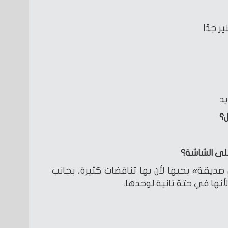
ير جدًا
يد
ل؟
لى الشاشة؟
ديقة» بحبها لأن بها تناقضات كثيرة، بجانب
نها في حتة تانية لوحدها.