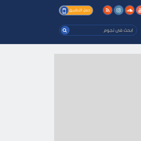
فى
حمل التطبيق
نجوم
ابحث
فى
نجوم
فك
-