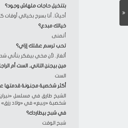
بتتخيل حاجات ملهاش وجود؟
أحيانًا.. أنا بسرح بخيالي أوقات كت
خيالك مبدع؟
أتمنى
تحب ترسم عقلك إزاي؟
ألغاز.. لأن مخي بيفكر بتأني شد
مين بيجنن التاني.. الست أم الراج
الست
أكثر شخصية مجنونة قدمتها ع
الشيخ طارق في مسلسل «نيران ص
شخصية «ربيع» في «ولاد رزق» لأ
في شبح بيطاردك؟
شبح الوقت