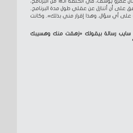
واستضاف مصطفى ياسين، الفنان عمرو يوسف، في الحلقة الـ18 من البرنامج،
ق على أن أتنازل عن عقلي طول مدة البرنامج..
 على أي سؤال.. وهذا إقرار مني بذلك».. وكانت
سايب رسالة بيقولك «زهقت منك وهسيبك