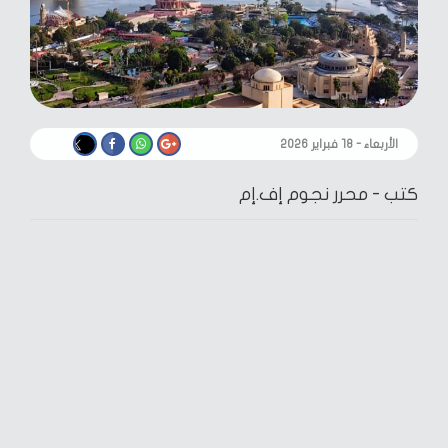
الأربعاء - ١٨ فبراير ٢٠٢٦
كتب -
محرر نجوم إف.إم