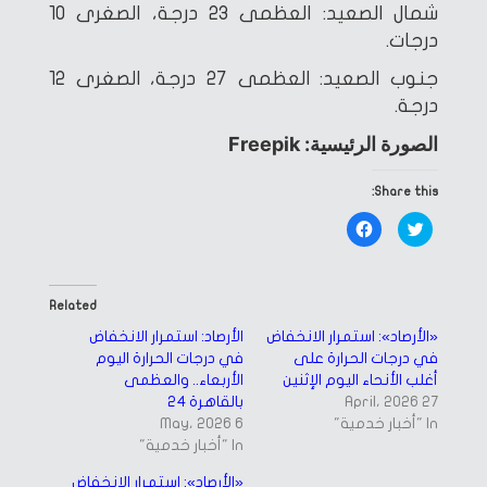
شمال الصعيد: العظمى 23 درجة، الصغرى 10
درجات.
جنوب الصعيد: العظمى 27 درجة، الصغرى 12
درجة.
الصورة الرئيسية: Freepik
Share this:
Click
Click
to
to
share
share
on
on
Facebook
Twitter
(Opens
(Opens
in
in
Related
new
new
window)
window)
«الأرصاد»: استمرار الانخفاض
الأرصاد: استمرار الانخفاض
في درجات الحرارة على
في درجات الحرارة اليوم
أغلب الأنحاء اليوم الإثنين
الأربعاء.. والعظمى
27 April، 2026
بالقاهرة 24
In "أخبار خدمية"
6 May، 2026
In "أخبار خدمية"
«الأرصاد»: استمرار الانخفاض