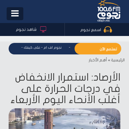
Toggle
igation
شاهد نجوم
اسمع نجوم
نجوم اف ام - على كيفك
-
نجوم اف ام - على كيفك
-
نجوم اف ام
تستمع الآن
الرئيسية
»
أهم الأخبار
الأرصاد: استمرار الانخفاض
في درجات الحرارة على
أغلب الأنحاء اليوم الأربعاء