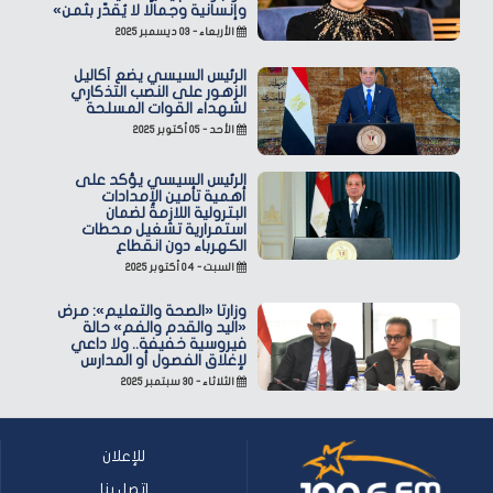
وإنسانية وجمالًا لا يُقدّر بثمن»
الأربعاء - ٠٣ ديسمبر ٢٠٢٥
الرئيس السيسي يضع أكاليل
الزهور على النصب التذكاري
لشهداء القوات المسلحة
الأحد - ٠٥ أكتوبر ٢٠٢٥
الرئيس السيسي يؤكد على
أهمية تأمين الإمدادات
البترولية اللازمة لضمان
استمرارية تشغيل محطات
الكهرباء دون انقطاع
السبت - ٠٤ أكتوبر ٢٠٢٥
وزارتا «الصحة والتعليم»: مرض
«اليد والقدم والفم» حالة
فيروسية خفيفة.. ولا داعي
لإغلاق الفصول أو المدارس
الثلاثاء - ٣٠ سبتمبر ٢٠٢٥
للإعلان
اتصل بنا