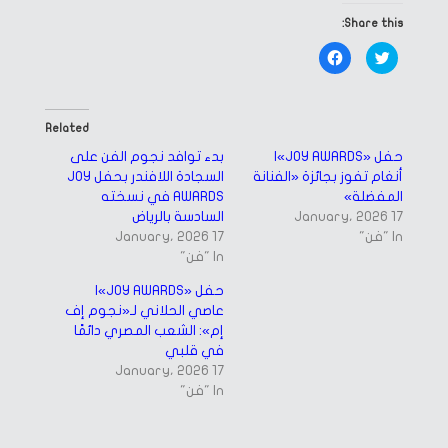
Share this:
Click
Click
to
to
share
share
on
on
Facebook
Twitter
(Opens
(Opens
in
in
Related
new
new
window)
window)
حفل «JOY AWARDS»|
بدء توافد نجوم الفن على
أنغام تفوز بجائزة «الفنانة
السجادة اللافندر بحفل JOY
المفضلة»
AWARDS في نسخته
17 January، 2026
السادسة بالرياض
In "فن"
17 January، 2026
In "فن"
حفل «JOY AWARDS»|
عاصي الحلاني لـ«نجوم إف
إم»: الشعب المصري دائمًا
في قلبي
17 January، 2026
In "فن"