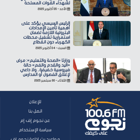
لشهداء القوات المسلحة
الأحد - ٠٥ أكتوبر ٢٠٢٥
الرئيس السيسي يؤكد على
أهمية تأمين الإمدادات
البترولية اللازمة لضمان
استمرارية تشغيل محطات
الكهرباء دون انقطاع
السبت - ٠٤ أكتوبر ٢٠٢٥
وزارتا «الصحة والتعليم»: مرض
«اليد والقدم والفم» حالة
فيروسية خفيفة.. ولا داعي
لإغلاق الفصول أو المدارس
الثلاثاء - ٣٠ سبتمبر ٢٠٢٥
للإعلان
اتصل بنا
عن نجوم إف إم
سياسة الإستخدام
مواعيد بث إذاعة نجوم إف