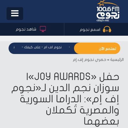
Toggle
igation
شاهد نجوم
اسمع نجوم
نجوم اف ام - على كيفك
-
نجوم اف ام - على كيفك
-
نجوم اف ام 
تستمع الآن
الرئيسية
»
حصري نجوم إف.إم
حفل «JOY AWARDS»|
سوزان نجم الدين لـ«نجوم
إف إم»: الدراما السورية
والمصرية تُكملان
بعضهما