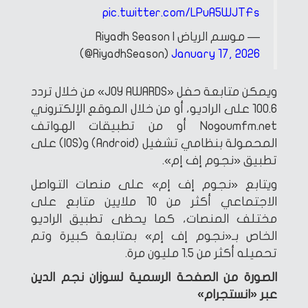
pic.twitter.com/LPuA5WJTFs
— موسم الرياض | Riyadh Season
(@RiyadhSeason)
January 17, 2026
ويمكن متابعة حفل «JOY AWARDS» من خلال تردد
100.6 على الراديو، أو من خلال الموقع الإلكتروني
Nogoumfm.net أو من تطبيقات الهواتف
المحمولة بنظامي تشغيل (Android) و(IOS) على
تطبيق «نجوم إف إم».
ويتابع «نجوم إف إم» على منصات التواصل
الاجتماعي أكثر من 10 ملايين متابع على
مختلف المنصات، كما يحظى تطبيق الراديو
الخاص بـ«نجوم إف إم» بمتابعة كبيرة وتم
تحميله أكثر من 1.5 مليون مرة.
الصورة من الصفحة الرسمية لسوزان نجم الدين
عبر «انستجرام»