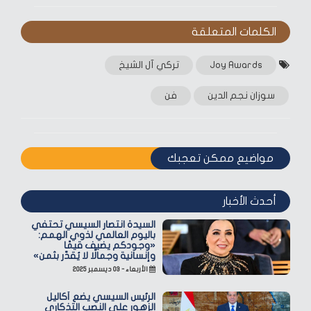
الكلمات المتعلقة‎
Joy Awards
تركي آل الشيخ
سوزان نجم الدين
فن
مواضيع ممكن تعجبك
أحدث الأخبار
السيدة انتصار السيسي تحتفي
باليوم العالمي لذوي الهمم:
«وجودكم يضيف قيمًا
وإنسانية وجمالًا لا يُقدّر بثمن»
الأربعاء - ٠٣ ديسمبر ٢٠٢٥
الرئيس السيسي يضع أكاليل
الزهور على النصب التذكاري