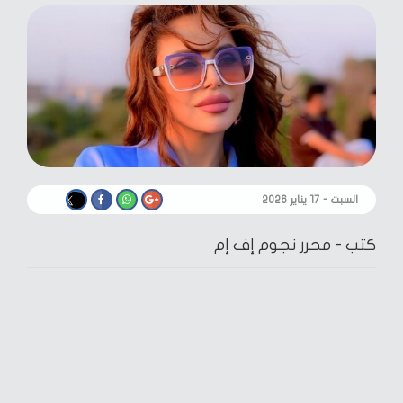
السبت - ١٧ يناير ٢٠٢٦
كتب -
محرر نجوم إف إم