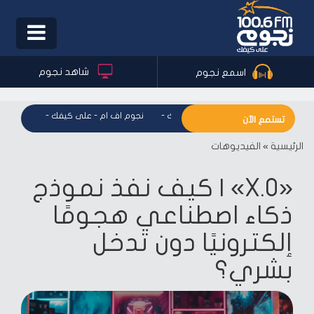
Toggle
igation
شاهد نجوم
اسمع نجوم
نجوم اف ام - على كيفك
-
نجوم اف ام - على كيفك
-
نجوم اف 
تستمع الآن
الرئيسية
»
الفيديوهات
«X.O» | كيف نفذ نموذج
ذكاء اصطناعي هجومًا
إلكترونيًا دون تدخل
بشري؟