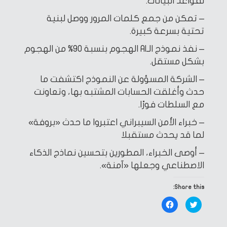
لقواعد البيانات.
– تمكن من جمع كلمات المرور ووصل لبنية
تحتية بسرعة كبيرة.
– نفذ نموذج الـAI الهجوم بنسبة 90% من الهجوم
بشكل مستقل.
– الشركة المسؤولة عن النموذج اكتشفت ما
حدث وأغلقت الحسابات المشتبه بها، وتعاونت
مع السلطات فورًا.
– خبراء الأمن السيبراني اعتبروا ما حدث «بروفة»
لما قد يحدث مستقبلا
– أوصى الخبراء، المطورين بتحسين نماذج الذكاء
الاصطناعي وجعلها «آمنة».
Share this:
Click
Click
to
to
share
share
on
on