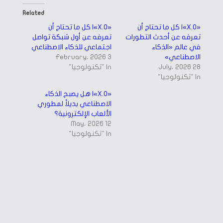
Facebook
Twitter
(Opens
(Opens
in
in
Related
new
new
window)
window)
«X.O»| كل ما تحتاج أن
«X.O»| كل ما تحتاج أن
تعرفه عن أحدث التطورات
تعرفه عن أول شبكة تواصل
في عالم «الذكاء
اجتماعي للذكاء الاصطناعي
الاصطناعي»
3 February، 2026
28 July، 2026
In "تكنولوجيا"
In "تكنولوجيا"
«X.O»| هل يصبح الذكاء
الاصطناعي بديلاً لمطوري
الألعاب الإلكترونية؟
12 May، 2026
In "تكنولوجيا"