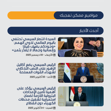
مواضيع ممكن تعجبك
أحدث الأخبار
السيدة انتصار السيسي تحتفي
باليوم العالمي لذوي الهمم:
«وجودكم يضيف قيمًا
وإنسانية وجمالًا لا يُقدّر بثمن»
الأربعاء - ٠٣ ديسمبر ٢٠٢٥
الرئيس السيسي يضع أكاليل
الزهور على النصب التذكاري
لشهداء القوات المسلحة
الأحد - ٠٥ أكتوبر ٢٠٢٥
الرئيس السيسي يؤكد على
أهمية تأمين الإمدادات
البترولية اللازمة لضمان
استمرارية تشغيل محطات
الكهرباء دون انقطاع
السبت - ٠٤ أكتوبر ٢٠٢٥