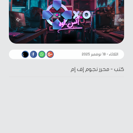
الثلاثاء - ١٨ نوفمبر ٢٠٢٥
كتب -
محرر نجوم إف إم