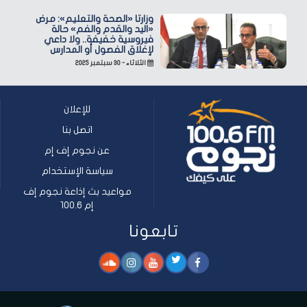
وزارتا «الصحة والتعليم»: مرض
«اليد والقدم والفم» حالة
فيروسية خفيفة.. ولا داعي
لإغلاق الفصول أو المدارس
الثلاثاء - ٣٠ سبتمبر ٢٠٢٥
للإعلان
اتصل بنا
عن نجوم إف إم
سياسة الإستخدام
مواعيد بث إذاعة نجوم إف
إم 100.6
تابعونا