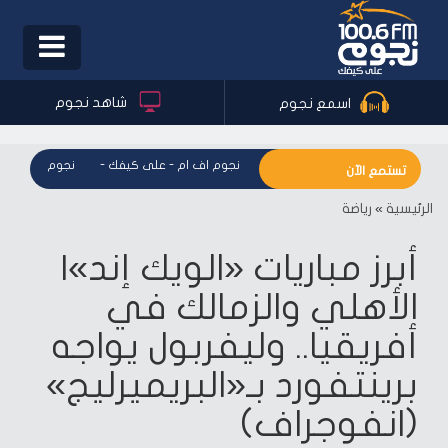
Toggle
igation
شاهد نجوم
اسمع نجوم
نجوم اف ام - على كيفك
-
نجوم اف ام - عل
تستمع الآن
الرئيسية
»
رياضة
أبرز مباريات «الويك إند»|
الأهلي والزمالك في
أفريقيا.. وليفربول يواجه
برينتفورد بـ«البريميرليج»
(انفوجراف)