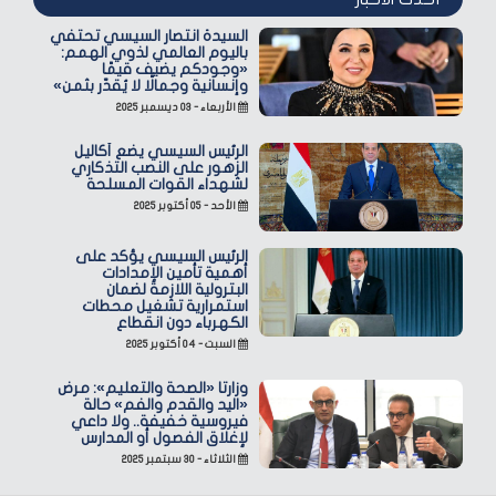
السيدة انتصار السيسي تحتفي
باليوم العالمي لذوي الهمم:
«وجودكم يضيف قيمًا
وإنسانية وجمالًا لا يُقدّر بثمن»
الأربعاء - ٠٣ ديسمبر ٢٠٢٥
الرئيس السيسي يضع أكاليل
الزهور على النصب التذكاري
لشهداء القوات المسلحة
الأحد - ٠٥ أكتوبر ٢٠٢٥
الرئيس السيسي يؤكد على
أهمية تأمين الإمدادات
البترولية اللازمة لضمان
استمرارية تشغيل محطات
الكهرباء دون انقطاع
السبت - ٠٤ أكتوبر ٢٠٢٥
وزارتا «الصحة والتعليم»: مرض
«اليد والقدم والفم» حالة
فيروسية خفيفة.. ولا داعي
لإغلاق الفصول أو المدارس
الثلاثاء - ٣٠ سبتمبر ٢٠٢٥