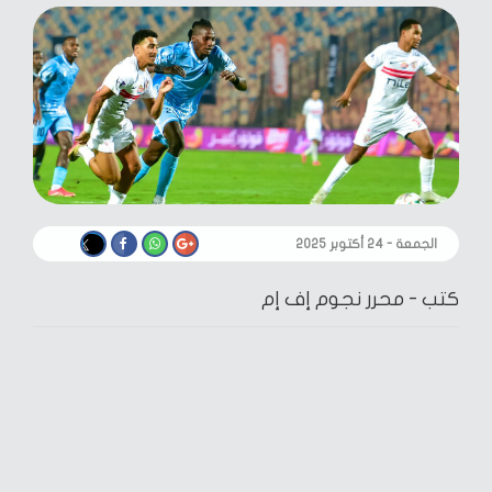
الجمعة - ٢٤ أكتوبر ٢٠٢٥
كتب -
محرر نجوم إف إم