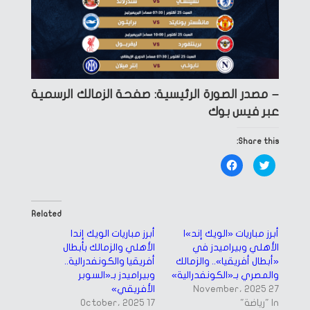
– مصدر الصورة الرئيسية: صفحة الزمالك الرسمية
عبر فيس بوك
Share this:
Click
Click
to
to
share
share
on
on
Facebook
Twitter
(Opens
(Opens
in
in
Related
new
new
window)
window)
أبرز مباريات «الويك إند»|
أبرز مباريات الويك إند|
الأهلي وبيراميدز في
الأهلي والزمالك بأبطال
«أبطال أفريقيا».. والزمالك
أفريقيا والكونفدرالية..
والمصري بـ«الكونفدرالية»
وبيراميدز بـ«السوبر
27 November، 2025
الأفريقي»
In "رياضة"
17 October، 2025