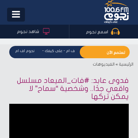
Toggle
igation
شاهد نجوم
اسمع نجوم
نجوم اف ام - على كيفك
-
نجوم اف ام - على كي
تستمع الآن
الرئيسية
»
الفيديوهات
فدوى عابد: #فات_الميعاد مسلسل
واقعي جدًا.. وشخصية “سماح” لا
يمكن تركها