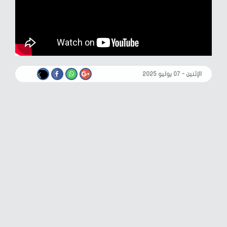
الإثنين - ٠٧ يوليو ٢٠٢٥