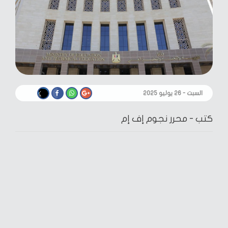
السبت - ٢٦ يوليو ٢٠٢٥
كتب -
محرر نجوم إف إم