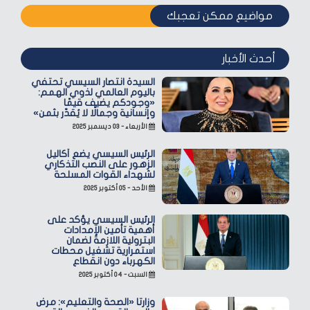
مواضيع ممكن تعجبك
أحدث الأخبار
السيدة انتصار السيسي تحتفي
باليوم العالمي لذوي الهمم:
«وجودكم يضيف قيمًا
وإنسانية وجمالًا لا يُقدّر بثمن»
الأربعاء - ٠٣ ديسمبر ٢٠٢٥
الرئيس السيسي يضع أكاليل
الزهور على النصب التذكاري
لشهداء القوات المسلحة
الأحد - ٠٥ أكتوبر ٢٠٢٥
الرئيس السيسي يؤكد على
أهمية تأمين الإمدادات
البترولية اللازمة لضمان
استمرارية تشغيل محطات
الكهرباء دون انقطاع
السبت - ٠٤ أكتوبر ٢٠٢٥
وزارتا «الصحة والتعليم»: مرض