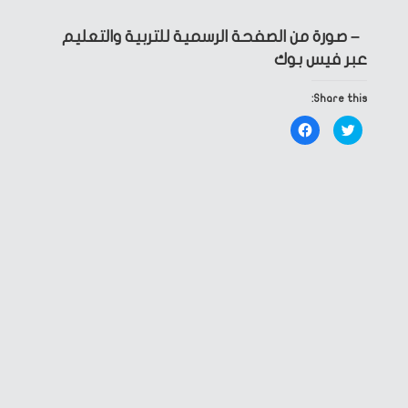
– صورة من الصفحة الرسمية للتربية والتعليم
عبر فيس بوك
Share this:
Click
Click
to
to
share
share
on
on
Facebook
Twitter
(Opens
(Opens
in
in
new
new
window)
window)