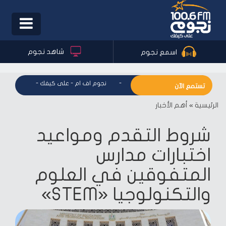
Toggle
igation
شاهد نجوم
اسمع نجوم
نجوم اف ام - على كيفك
-
نجوم اف ام - على كيفك
-
نجوم اف ام
تستمع الآن
الرئيسية
»
أهم الأخبار
شروط التقدم ومواعيد
اختبارات مدارس
المتفوقين في العلوم
والتكنولوجيا «STEM»