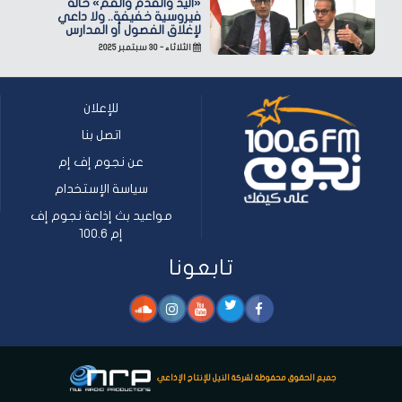
«اليد والقدم والفم» حالة
فيروسية خفيفة.. ولا داعي
لإغلاق الفصول أو المدارس
الثلاثاء - ٣٠ سبتمبر ٢٠٢٥
للإعلان
اتصل بنا
عن نجوم إف إم
سياسة الإستخدام
مواعيد بث إذاعة نجوم إف
إم 100.6
تابعونا
جميع الحقوق محفوظة لشركة النيل للإنتاج الإذاعي