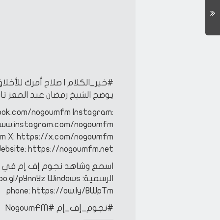
#خير_الكلام | صلاح أمرك للأخل
يوضح
الشيخ رمضان عبد المعز
تاب
ook.com/nogoumfm
Instagram:
www.instagram.com/nogoumfm
fm
X: https://x.com/nogoumfm
ebsite: https://nogoumfm.net
اسمع وشاهد نجوم إف إم في أ
الرسمية:
IOS: https://goo.gl/XYr8iC
Windows
oo.gl/pYnnYz
phone: https://ow.ly/BWpTm
#نجوم_إف_إم
#NogoumFM