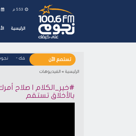
5:53 م
ا
الرئيسية
ال
نجوم اف ام - على كيفك
-
نجوم 
تستمع الآن
الرئيسية
»
الفيديوهات
#خير_الكلام | صلاح أمر
بالأخلاق تستقم