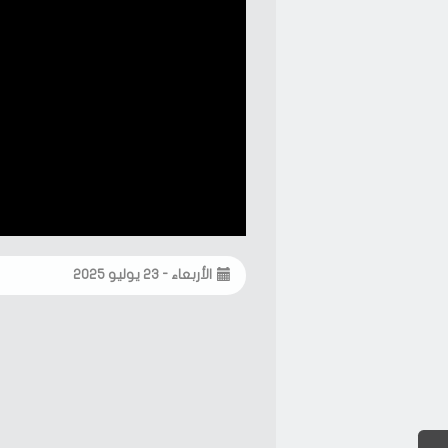
الأربعاء - ٢٣ يوليو ٢٠٢٥