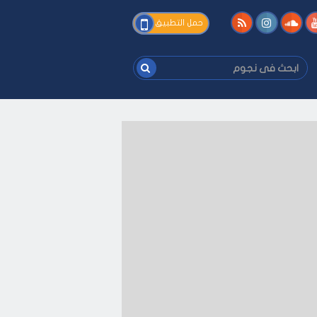
فى
حمل التطبيق
نجوم
ابحث
فى
نجوم
 كيفك
-