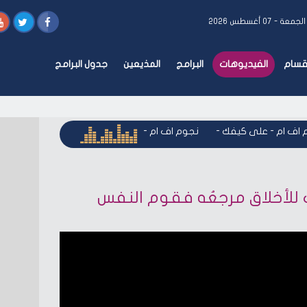
لجمعة - ٠٧ أغسطس ٢٠٢٦
أقسام
الفيديوهات
البرامج
المذيعين
جدول البرامج
اف ام - على كيفك
-
نجوم اف ام - على كيفك
-
نجوم اف ام - على
ك للأخلاق مرجعُه فقوم النفس