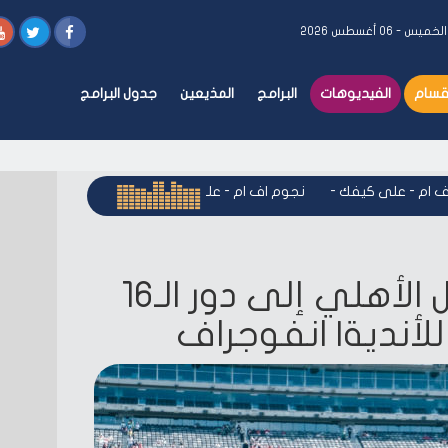
لخميس - ٠٦ أغسطس ٢٠٢٦
أقسام
الفيديوهات
البرامج
المذيعين
جدول البرامج
 - على كيفك
-
نجوم اف ام - على كيفك
-
نجوم اف ام - على كيفك
سيناريوهات تأهل الأهلي إلى دور الـ16
لأندية| انفوجراف