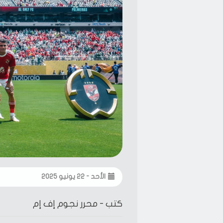
الأحد - ٢٢ يونيو ٢٠٢٥
كتب -
محرر نجوم إف إم