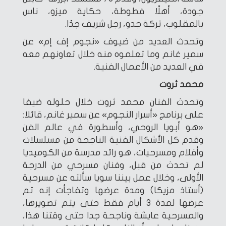
جودة، أهلًا فطوطة، حكاية ميزو، ناس
بالمقلوب، تركة جدو، رجل شريف جدًا.
وتحدث العديد من ضيوف «نجوم إف إم» عن
سمير غانم وما تعلموه منه خلال تعاونهم معه
في العديد من الأعمال الفنية.
محمد ثروت
وتحدث الفنان محمد ثروت خلال حلوله ضيفا
على برنامج «أسرار النجوم» عن سمير غانم، قائلا:
«هو أبويا الروحي، وأسطورة في عالم الفن
وقدم كل الأشكال الفنية الناجحة من مسلسلات
وأفلام ومسرحيات، هو رائد مدرسة من الكوميديا
لم تحدث من قبل، وفنان مسرحي من الدرجة
الأولى، وخلال عمل بيننا سويا سألته عن مسرحية
(أستاذ مزيكا) ومدة عرضها وتفاجأت إنه تم
عرضها لمدة 3 أيام فقط حتى يتم تصويرها،
والمسرحية عايشة وناجحة جدا حتى وقتنا هذا،