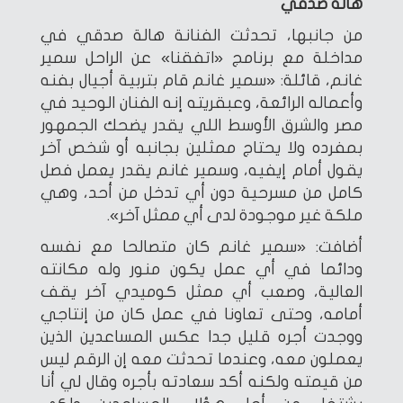
هالة صدقي
من جانبها، تحدثت الفنانة هالة صدقي في
مداخلة مع برنامج «اتفقنا» عن الراحل سمير
غانم، قائلة: «سمير غانم قام بتربية أجيال بفنه
وأعماله الرائعة، وعبقريته إنه الفنان الوحيد في
مصر والشرق الأوسط اللي يقدر يضحك الجمهور
بمفرده ولا يحتاج ممثلين بجانبه أو شخص آخر
يقول أمام إيفيه، وسمير غانم يقدر يعمل فصل
كامل من مسرحية دون أي تدخل من أحد، وهي
ملكة غير موجودة لدى أي ممثل آخر».
أضافت: «سمير غانم كان متصالحا مع نفسه
ودائما في أي عمل يكون منور وله مكانته
العالية، وصعب أي ممثل كوميدي آخر يقف
أمامه، وحتى تعاونا في عمل كان من إنتاجي
ووجدت أجره قليل جدا عكس المساعدين الذين
يعملون معه، وعندما تحدثت معه إن الرقم ليس
من قيمته ولكنه أكد سعادته بأجره وقال لي أنا