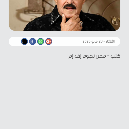
الثلاثاء - ٢٠ مايو ٢٠٢٥
كتب -
محرر نجوم إف إم