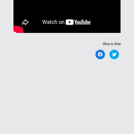
Share this:
Click
Click
to
to
share
share
on
on
Facebook
Twitter
(Opens
(Opens
in
in
new
new
window)
window)