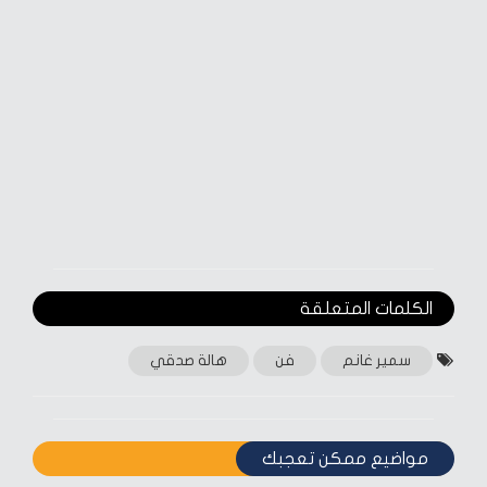
الكلمات المتعلقة‎
سمير غانم
فن
هالة صدقي
مواضيع ممكن تعجبك