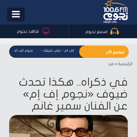
Toggle
igation
شاهد نجوم
اسمع نجوم
نجوم اف ام - على كيفك
-
نجوم اف ام - على كيف
تستمع الآن
الرئيسية
»
فن
في ذكراه.. هكذا تحدث
ضيوف «نجوم إف إم»
عن الفنان سمير غانم