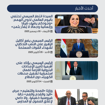
أحدث الأخبار
السيدة انتصار السيسي تحتفي
باليوم العالمي لذوي الهمم:
«وجودكم يضيف قيمًا
وإنسانية وجمالًا لا يُقدّر بثمن»
الأربعاء - ٠٣ ديسمبر ٢٠٢٥
الرئيس السيسي يضع أكاليل
الزهور على النصب التذكاري
لشهداء القوات المسلحة
الأحد - ٠٥ أكتوبر ٢٠٢٥
الرئيس السيسي يؤكد على
أهمية تأمين الإمدادات
البترولية اللازمة لضمان
استمرارية تشغيل محطات
الكهرباء دون انقطاع
السبت - ٠٤ أكتوبر ٢٠٢٥
وزارتا «الصحة والتعليم»: مرض
«اليد والقدم والفم» حالة
فيروسية خفيفة.. ولا داعي
لإغلاق الفصول أو المدارس