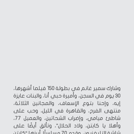
وشارك سمير غانم في بطولة 150 فيلما أشهرها،
30 يوم في السجن، وأميرة حبي أنا، والبنات عايزة
إيه، وإحنا بتوع الإسعاف، والمجانين الثلاثة،
منتهى الفرح، والقاهرة في الليل، وحب على
شاطئ ميامي، وإضراب الشحاتين، والعميل 77،
وأهلا يا كابتن، ولاد الحلال”، وتألق أيضًا على
شاشة التليفزيون، وقدم 70 مسلسلًا أبرزها “كابتن