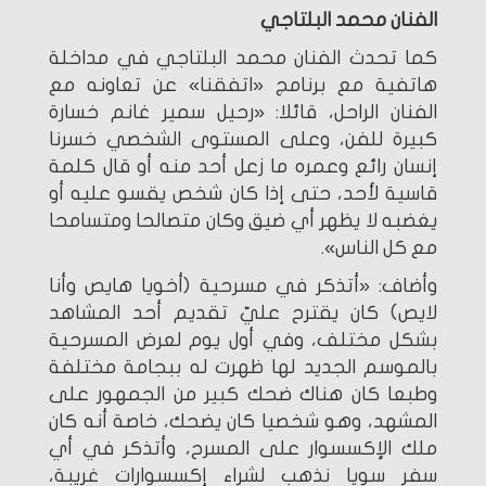
الفنان محمد البلتاجي
كما تحدث الفنان محمد البلتاجي في مداخلة
هاتفية مع برنامج «اتفقنا» عن تعاونه مع
الفنان الراحل، قائلا: «رحيل سمير غانم خسارة
كبيرة للفن، وعلى المستوى الشخصي خسرنا
إنسان رائع وعمره ما زعل أحد منه أو قال كلمة
قاسية لأحد، حتى إذا كان شخص يقسو عليه أو
يغضبه لا يظهر أي ضيق وكان متصالحا ومتسامحا
مع كل الناس».
وأضاف: «أتذكر في مسرحية (أخويا هايص وأنا
لايص) كان يقترح عليّ تقديم أحد المشاهد
بشكل مختلف، وفي أول يوم لعرض المسرحية
بالموسم الجديد لها ظهرت له ببجامة مختلفة
وطبعا كان هناك ضحك كبير من الجمهور على
المشهد، وهو شخصيا كان يضحك، خاصة أنه كان
ملك الإكسسوار على المسرح، وأتذكر في أي
سفر سويا نذهب لشراء إكسسوارات غريبة،