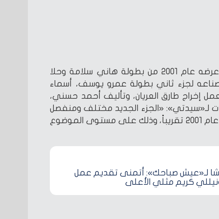
العمل الذي حقق نجاحًا وقت عرضه عام 2001 من بطولة هاني سلامة وحلا
اعه لجزء ثاني بطولة عمرو يوسف، أسماء
العمل إخراج طارق العريان، وتأليف أحمد حسني،
 لـ«سيدتي»: «الجزء الجديد مختلف ومنفصل
تماماً عن الجزء الأول الذي عُرض عام 2001 تقريباً، وذلك على مستوى الموضوع
اشا لـ«عيش صباحك»: أتمنى تقديم عمل
نيللي كريم مثلي الأعلى