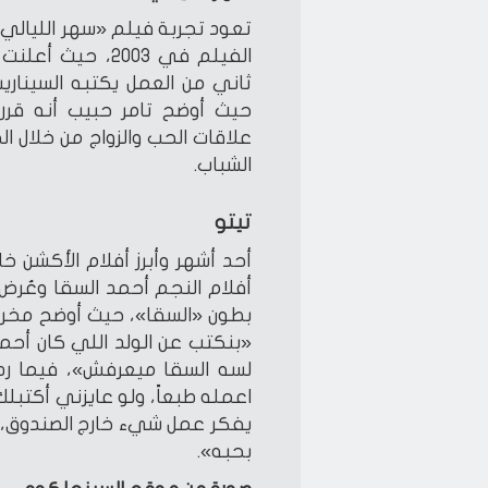
الفيلم في 2003،
ثاني من العمل يكتبه السينار
حيث أوضح تامر حبيب أنه قرر
علاقات الحب والزواج من خلال ال
الشباب.
تيتو
أحد أشهر وأبرز أفلام الأكشن خلا
بطون «السقا»، حيث أوضح مخرج 
«بنكتب عن الولد اللي كان أحمد
لسه السقا ميعرفش»، فيما رد 
اعمله طبعاً، ولو عايزني أكتب
يفكر عمل شيء خارج الصندوق، ل
بحبه».