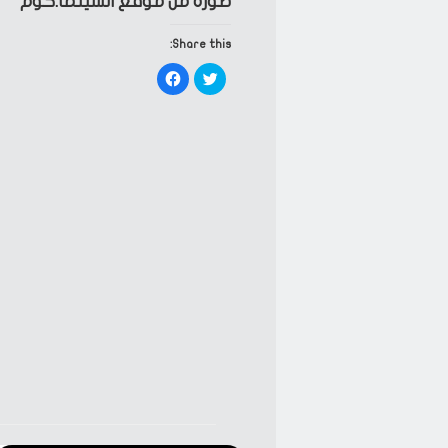
صورة من موقع السينما.كوم
Share this:
Click
Click
to
to
share
share
on
on
Facebook
Twitter
(Opens
(Opens
in
in
new
new
window)
window)