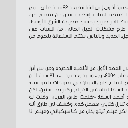
تعود تجربة فيلم «سهر الليالي» مرة أخرى إلى الشاشة بعد 22 سنة على عرض
 حيث أعلنت المنتجة الفنانة إسعاد يونس عن تقديم جزء
يست تامر حبيب بحسب صحيفة الشرق الأوسط،
 طرح مشكلات الجيل الحالي من الشباب في
جزء الجديد وبالتالي ستتم الاستعانة بنجوم من
ل العقد الأول من الألفية الجديدة ومن بين أبرز
أفلام النجم أحمد السقا وعُرض عام 2004، ويعود بجزء جديد بعد 21 سنة لكن
الفيلم طارق العريان في تصريحات تلفزيونية:
 السقا تبناه في الفيلم وكبر بعد سنين، لكن
أحمد السقا: «كلمت طارق العريان، وقلت له
لك تنازل كتابي هعمل كده، وكشف لي طارق أنه
كن فيلم تيتو يظل من كلاسيكياتي وفيلم أنا