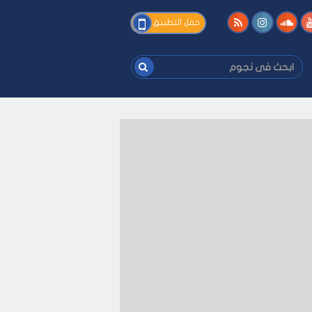
فى
حمل التطبيق
نجوم
ابحث
فى
نجوم
فك
-