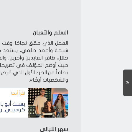
السلم والثعبان
شيحة وأحمد حلمي، يستعد صن
جلال، ظافر العابدين وآخرين، و
حيث أوضح المؤلف في تصريحات
والشخصيات أيضًا».
اقرأ أيضا‎
بسنت أبو ب
كوميدي.. و
سهر الليالي