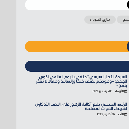
يتو
طارق العريان
السيدة انتصار السيسي تحتفي باليوم العالمي لذوي
الهمم: «وجودكم يضيف قيمًا وإنسانية وجمالًا لا يُقدّر
بثمن»
الأربعاء - ٠٣ ديسمبر ٢٠٢٥
الرئيس السيسي يضع أكاليل الزهور على النصب التذكاري
لشهداء القوات المسلحة
الأحد - ٠٥ أكتوبر ٢٠٢٥