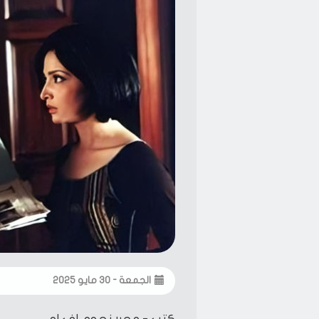
الجمعة - ٣٠ مايو ٢٠٢٥