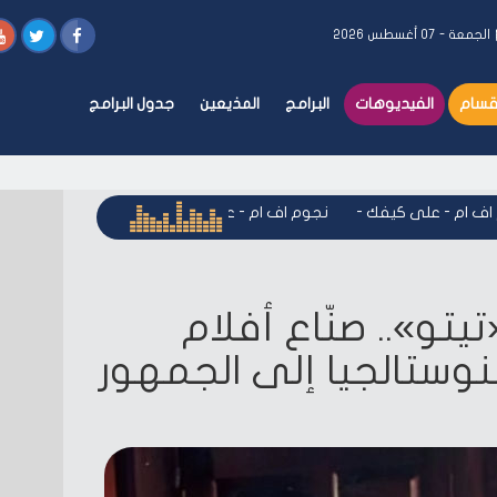
الجمعة - ٠٧ أغسطس ٢٠٢٦
أقسام
الفيديوهات
البرامج
المذيعين
جدول البرامج
ام - على كيفك
-
نجوم اف ام - على كيفك
-
نجوم اف ام - على كي
تيتو».. صنّاع أفلام
لنوستالجيا إلى الجمهور