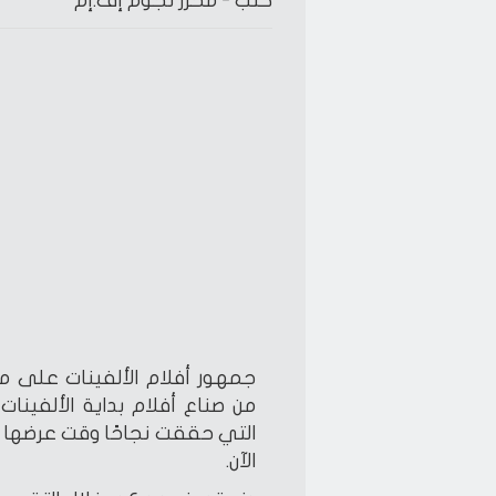
كتب -
محرر نجوم إف.إم
جمهور أفلام الألفينات على م
من صناع أفلام بداية الألفينات
التي حققت نجاحًا وقت عرضها وت
الآن.