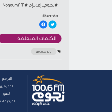
#نجوم_إف_إم
#NogoumFM
Share this:
Click
Click
to
to
share
share
on
on
Facebook
Twitter
الكلمات المتعلقة‎
(Opens
(Opens
in
in
new
new
window)
window)
وتر حساس
البرامج
المذيعين
الصور
الفيديوها