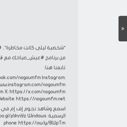
“شخصية ليلى كانت مخاطرة”.. 
من برنامج #عيش_صباحك مع ڤان
تابعنا هنا:
ook.com/nogoumfm
Instagram:
www.instagram.com/nogoumfm
fm
X: https://x.com/nogoumfm
ebsite: https://nogoumfm.net
اسمع وشاهد نجوم إف إم في أ
الرسمية:
IOS: https://goo.gl/XYr8iC
Windows
oo.gl/pYnnYz
phone: https://ow.ly/BWpTm