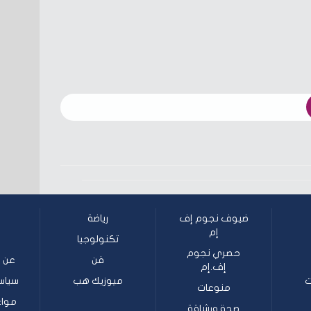
ضيوف نجوم إف
رياضة
إم
تكنولوجيا
حصري نجوم
فن
عن ن
إف.إم
ت
ميوزيك هب
سياس
منوعات
مواع
صحة ورشاقة