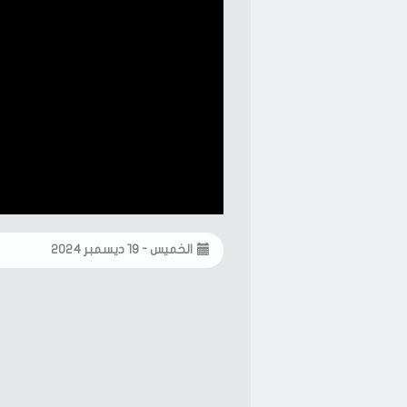
الخميس - ١٩ ديسمبر ٢٠٢٤