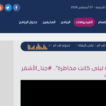
الجمعة - ٠٧ أغسطس ٢٠٢٦
أقسام
الفيديوهات
البرامج
المذيعين
جدول البرامج
ف ام - على كيفك
-
نجوم اف ام - على كيفك
-
نجوم اف ام - على 
لى كانت مخاطرة”.. #جنا_الأشقر