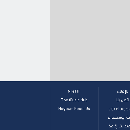
للإعلان
NileFM
اتصل بنا
The Music Hub
جوم إف إم
Nogoum Records
ة الإستخدام
يد بث إذاعة