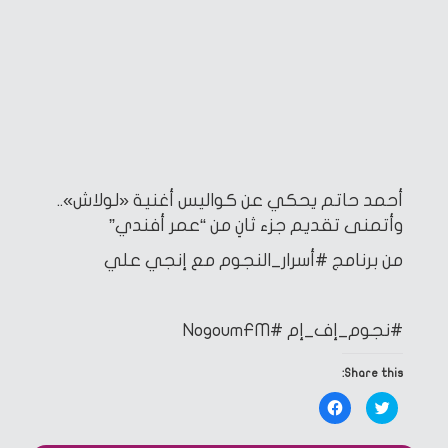
أحمد حاتم يحكي عن كواليس أغنية «لولاش»..
وأتمنى تقديم جزء ثانِ من “عمر أفندي”
من برنامج #أسرار_النجوم مع إنجي علي
#نجوم_إف_إم
#NogoumFM
Share this:
Click
Click
to
to
share
share
on
on