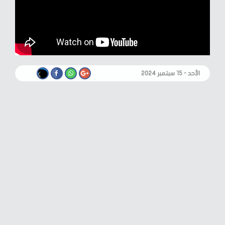
الأحد - ١٥ سبتمبر ٢٠٢٤