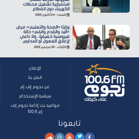
استمرارية تشغيل محطات
الكهرباء دون انقطاع
السبت - ٠٤ أكتوبر ٢٠٢٥
وزارتا «الصحة والتعليم»: مرض
«اليد والقدم والفم» حالة
فيروسية خفيفة.. ولا داعي
لإغلاق الفصول أو المدارس
الثلاثاء - ٣٠ سبتمبر ٢٠٢٥
للإعلان
اتصل بنا
عن نجوم إف إم
سياسة الإستخدام
مواعيد بث إذاعة نجوم إف
إم 100.6
تابعونا