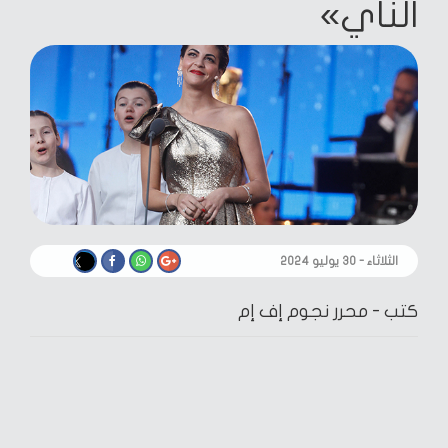
الناي»
الثلاثاء - ٣٠ يوليو ٢٠٢٤
كتب -
محرر نجوم إف إم