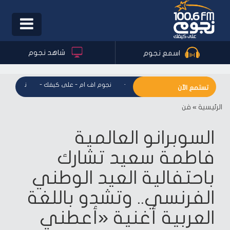
Toggle
igation
شاهد نجوم
اسمع نجوم
نجوم اف ام - على كيفك
-
نجوم اف ام - على كيفك
-
نجوم اف ام 
تستمع الآن
الرئيسية
»
فن
السوبرانو العالمية
فاطمة سعيد تشارك
باحتفالية العيد الوطني
الفرنسي.. وتشدو باللغة
العربية أغنية «أعطني