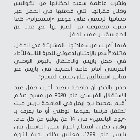
ونشرت فاطمة سعيد لحظاتها من الكواليس
وخلال فقراتها التي قدمتها في الحفل عبر
حسابها الرسمي على موقع «إنستجرام»، كما
نشرت مجموعة من الصور لها مع عدد من
الموسيقيين عقب الحفل.
فيما أعربت عن سعادتها بالمشاركة في الحفل،
قائلة: “أشعر بالإمتنان لدعوتي للمرة الثانية للأداء
في حفل باريس والاحتفال باليوم الوطني
الفرنسي أمام قاعة المدينة في باريس مع
فنانين استثنائيين على خشبة المسرح”.
جدير بالذكر أن فاطمة سعيد أحيت حفل عيد
الاستقلال الفرنسي عام 2020 من مسرح ضخم
أقيم بمحيط برج إيفل في العاصمة باريس حيث
تحتفل فرنسا بعيدها الوطني أو ما يعرف بـ
«يوم الباستيل» في 14 من يوليو من كل عام،
وهي ذكرى اقتحام الثوار سجن الباستيل في
باريس عام 1789، معلنين بذلك بداية الثورة