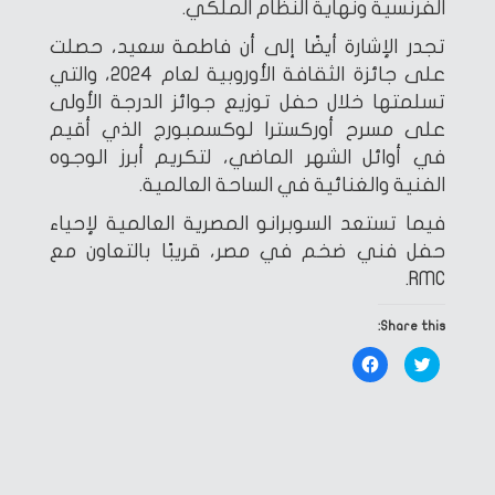
الفرنسية ونهاية النظام الملكي.
تجدر الإشارة أيضًا إلى أن فاطمة سعيد، حصلت
على جائزة الثقافة الأوروبية لعام 2024، والتي
تسلمتها خلال حفل توزيع جوائز الدرجة الأولى
على مسرح أوركسترا لوكسمبورج الذي أقيم
في أوائل الشهر الماضي، لتكريم أبرز الوجوه
الفنية والغنائية في الساحة العالمية.
فيما تستعد السوبرانو المصرية العالمية لإحياء
حفل فني ضخم في مصر، قريبًا بالتعاون مع
RMC.
Share this:
Click
Click
to
to
share
share
on
on
Facebook
Twitter
(Opens
(Opens
in
in
new
new
window)
window)