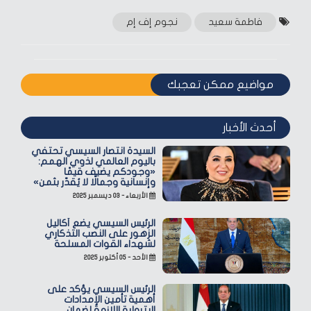
فاطمة سعيد
نجوم إف إم
مواضيع ممكن تعجبك
أحدث الأخبار
السيدة انتصار السيسي تحتفي
باليوم العالمي لذوي الهمم:
«وجودكم يضيف قيمًا
وإنسانية وجمالًا لا يُقدّر بثمن»
الأربعاء - ٠٣ ديسمبر ٢٠٢٥
الرئيس السيسي يضع أكاليل
الزهور على النصب التذكاري
لشهداء القوات المسلحة
الأحد - ٠٥ أكتوبر ٢٠٢٥
الرئيس السيسي يؤكد على
أهمية تأمين الإمدادات
البترولية اللازمة لضمان