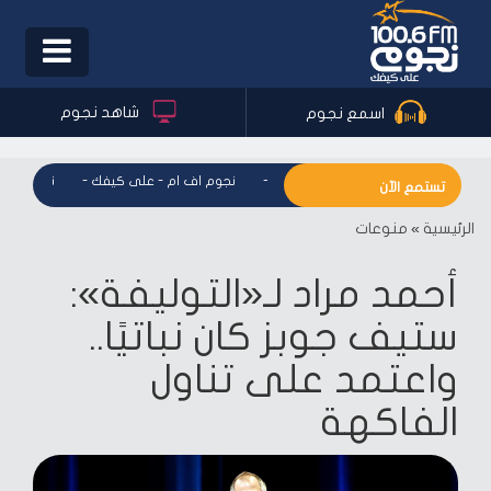
Toggle
igation
شاهد نجوم
اسمع نجوم
نجوم اف ام - على كيفك
-
نجوم اف ام - على كيفك
-
نجوم اف ام 
تستمع الآن
الرئيسية
»
منوعات
أحمد مراد لـ«التوليفة»:
ستيف جوبز كان نباتيًا..
واعتمد على تناول
الفاكهة