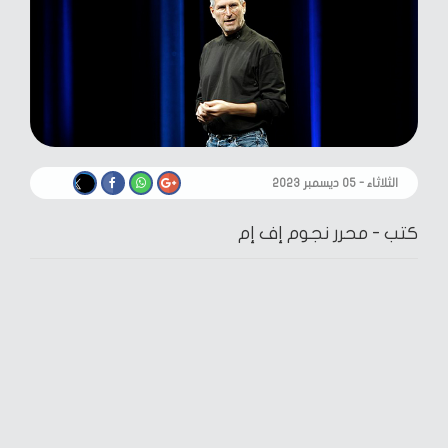
الثلاثاء - ٠٥ ديسمبر ٢٠٢٣
كتب -
محرر نجوم إف إم