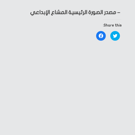
– مصدر الصورة الرئيسية المشاع الإبداعي
Share this:
Click
Click
to
to
share
share
on
on
Facebook
Twitter
(Opens
(Opens
in
in
new
new
window)
window)