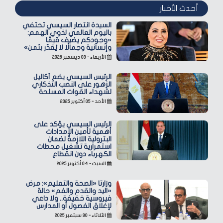
أحدث الأخبار
السيدة انتصار السيسي تحتفي
باليوم العالمي لذوي الهمم:
«وجودكم يضيف قيمًا
وإنسانية وجمالًا لا يُقدّر بثمن»
الأربعاء - ٠٣ ديسمبر ٢٠٢٥
الرئيس السيسي يضع أكاليل
الزهور على النصب التذكاري
لشهداء القوات المسلحة
الأحد - ٠٥ أكتوبر ٢٠٢٥
الرئيس السيسي يؤكد على
أهمية تأمين الإمدادات
البترولية اللازمة لضمان
استمرارية تشغيل محطات
الكهرباء دون انقطاع
السبت - ٠٤ أكتوبر ٢٠٢٥
وزارتا «الصحة والتعليم»: مرض
«اليد والقدم والفم» حالة
فيروسية خفيفة.. ولا داعي
لإغلاق الفصول أو المدارس
الثلاثاء - ٣٠ سبتمبر ٢٠٢٥