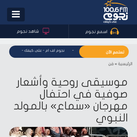
Toggle
igation
شاهد نجوم
اسمع نجوم
نجوم اف ام - على كيفك
-
نجوم اف ام - على كيفك
-
نجوم اف ام
تستمع الآن
الرئيسية
»
فن
موسيقى روحية وأشعار
صوفية في احتفال
مهرجان «سماع» بالمولد
النبوي