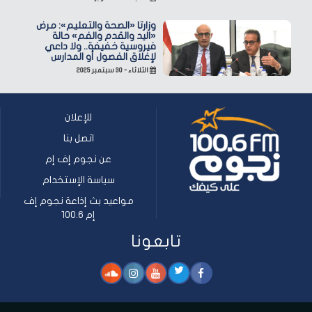
وزارتا «الصحة والتعليم»: مرض
«اليد والقدم والفم» حالة
فيروسية خفيفة.. ولا داعي
لإغلاق الفصول أو المدارس
الثلاثاء - ٣٠ سبتمبر ٢٠٢٥
للإعلان
اتصل بنا
عن نجوم إف إم
سياسة الإستخدام
مواعيد بث إذاعة نجوم إف
إم 100.6
تابعونا