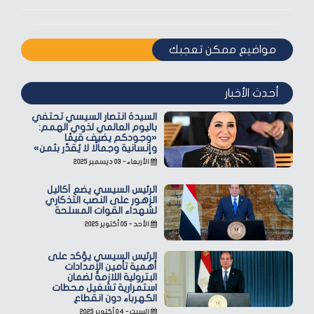
مواضيع ممكن تعجبك
أحدث الأخبار
السيدة انتصار السيسي تحتفي
باليوم العالمي لذوي الهمم:
«وجودكم يضيف قيمًا
وإنسانية وجمالًا لا يُقدّر بثمن»
الأربعاء - ٠٣ ديسمبر ٢٠٢٥
الرئيس السيسي يضع أكاليل
الزهور على النصب التذكاري
لشهداء القوات المسلحة
الأحد - ٠٥ أكتوبر ٢٠٢٥
الرئيس السيسي يؤكد على
أهمية تأمين الإمدادات
البترولية اللازمة لضمان
استمرارية تشغيل محطات
الكهرباء دون انقطاع
السبت - ٠٤ أكتوبر ٢٠٢٥