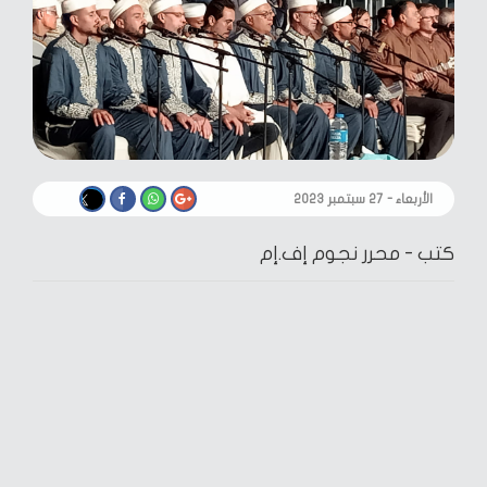
الأربعاء - ٢٧ سبتمبر ٢٠٢٣
كتب -
محرر نجوم إف.إم