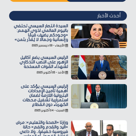
أحدث الأخبار
السيدة انتصار السيسي تحتفي
باليوم العالمي لذوي الهمم:
«وجودكم يضيف قيمًا
وإنسانية وجمالًا لا يُقدّر بثمن»
الأربعاء - ٠٣ ديسمبر ٢٠٢٥
الرئيس السيسي يضع أكاليل
الزهور على النصب التذكاري
لشهداء القوات المسلحة
الأحد - ٠٥ أكتوبر ٢٠٢٥
الرئيس السيسي يؤكد على
أهمية تأمين الإمدادات
البترولية اللازمة لضمان
استمرارية تشغيل محطات
الكهرباء دون انقطاع
السبت - ٠٤ أكتوبر ٢٠٢٥
وزارتا «الصحة والتعليم»: مرض
«اليد والقدم والفم» حالة
فيروسية خفيفة.. ولا داعي