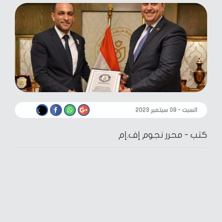
السبت - ٠٩ سبتمبر ٢٠٢٣
كتب -
محرر نجوم إف.إم