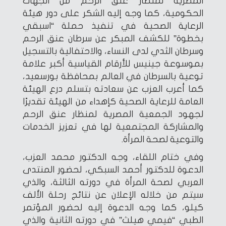
المصرية لمنظار عنق الرحم من الجهات
الحكومية، كما وجه إليه الشكر على دور هيئة
الرعاية الصحية في تنفيذ حملة “اسبقي
بخطوة” للكشف المبكر عن سرطان عنق الرحم
وسرطان الثدي لدى النساء، والاحتفالية بالتسجيل
بموسوعة جينيس للأرقام القياسية أكبر علامة
توعية بالسرطان في العالم بمحافظة بورسعيد،
كما أعرب العزب عن سعادته بتسلم درع الهيئة
العامة للرعاية الصحية كإهداء من الهيئة تقديرًا
لجهود الجمعية المصرية لمنظار عنق الرحم
والمشاركة المجتمعية لها في تعزيز الخدمات
والتوعية لصحة المرأة.
وفي ختام اللقاء، وجه الدكتور محمد العزب،
الدعوة للدكتور أحمد السبكي، لحضور المنتدى
العربي لصحة المرأة في دورته الثالثة، والذي
سيتم من خلاله الإعلان عن نتائج رحلة الألف
كيلو، كما وجه الدعوة إليه لحضور المؤتمر
الطبي “فيمي هيلث” في دورته الثانية والذي