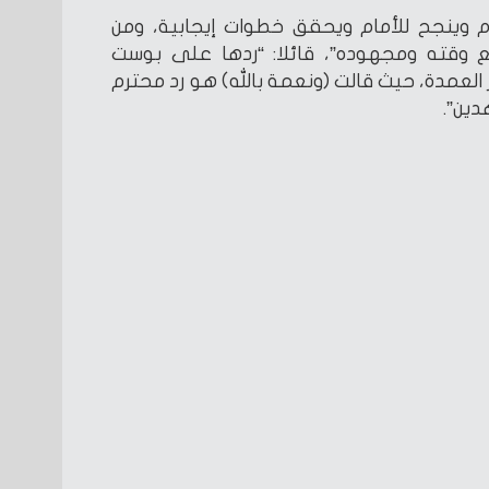
وينجح للأمام ويحقق خطوات إيجابية، ومن
وقته ومجهوده”، قائلا: “ردها على بوست
لعمدة، حيث قالت (ونعمة بالله) هو رد محترم
ين”.