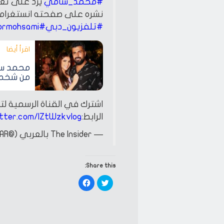
#محمد_سامي
يرد على تع
نشره على صفحته انستغرام
#تلفزيون_دبي
#TheInsider
ormohsami
اقرأ أيضا‎
محمد سا
من شخصي
اشترك في القناة الرسمية ل
الرابط:
itter.com/IZtWzkvIog
— The Insider بالعربي (@TheInsiderAR)
Share this:
Click
Click
to
to
share
share
on
on
Facebook
Twitter
(Opens
(Opens
in
in
new
new