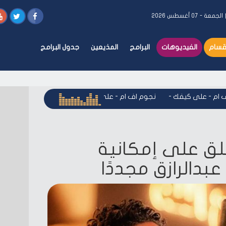
الجمعة - ٠٧ أغسطس ٢٠٢٦
أقسام
الفيديوهات
البرامج
المذيعين
جدول البرامج
 - على كيفك
-
نجوم اف ام - على كيفك
-
نجوم اف ام - على كيفك
ق على إمكانية
عبدالرازق مجددًا