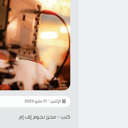
الإثنين - ٠١ مايو ٢٠٢٣
كتب -
محرر نجوم إف إم