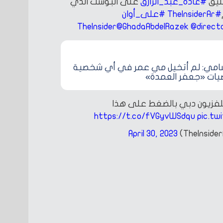
ليق
#غادة_عبد_الرازق
على البوست الذي
#TheInsiderAr
#على_أوان
@GhadaAbdelRazek
@direct
مي: لم أتخيل مي عمر في أي شخصية
ات «جعفر العمدة»
تلفزيون دبي بالضغط على هذا
https://t.co/fVGyvWSdqu
pic.tw
April 30, 2023