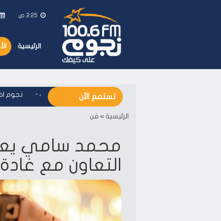
2:25 ص
الرئيسية
ال
نجوم اف ام - على كيفك
-
نجوم اف ام
تستمع الآن
الرئيسية
»
فن
محمد سامي يعل
التعاون مع غادة 