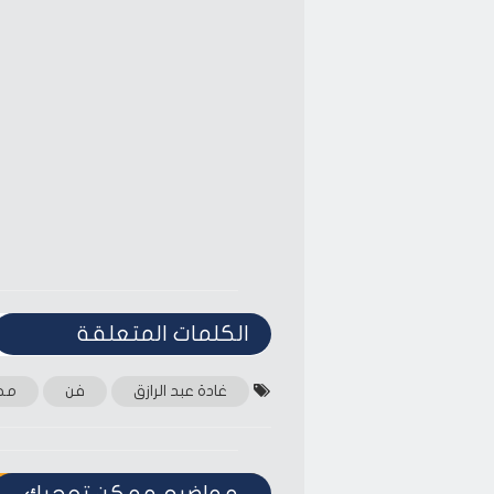
window)
window)
الكلمات المتعلقة‎
غادة عبد الرازق
فن
مح
مواضيع ممكن تعجبك