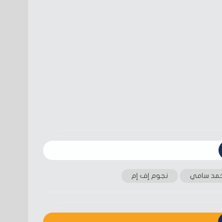
مد سامي
نجوم إف إم