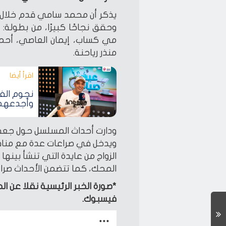
يذكر أن محمد سامي قدم خلال
وحقق نجاحًا كبيرًا، من بطولة
مي كساب، إيمان العاصي، أحم
منذر رياحنة.
اقرأ أيضا‎
نجوم الف
وأجدعهم»
ودارت أحداث المسلسل حول جعفر
ويدخل في صراعات عدة مع منافسيه
الزواج من عايدة التي تنشأ بينه
المحك، كما تتضمن الأحداث صرا
*صورة الخبر الرئيسية نقلا ع
فيسبوك.