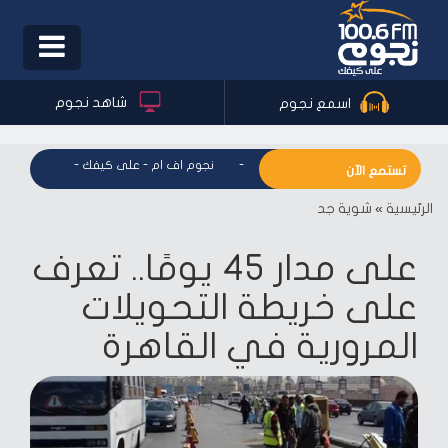
Toggle
igation
شاهد نجوم
اسمع نجوم
نجوم اف ام - على كيفك
-
نجوم اف ام - على كيفك
-
نجوم اف ام
تستمع الآن
الرئيسية
»
شوية جد
على مدار 45 يومًا.. تعرف
على خريطة التحويلات
المرورية في القاهرة