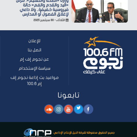
وزارتا «الصحة والتعليم»: مرض
«اليد والقدم والفم» حالة
فيروسية خفيفة.. ولا داعي
لإغلاق الفصول أو المدارس
الثلاثاء - ٣٠ سبتمبر ٢٠٢٥
للإعلان
اتصل بنا
عن نجوم إف إم
سياسة الإستخدام
مواعيد بث إذاعة نجوم إف
إم 100.6
تابعونا
جميع الحقوق محفوظة لشركة النيل للإنتاج الإذاعي