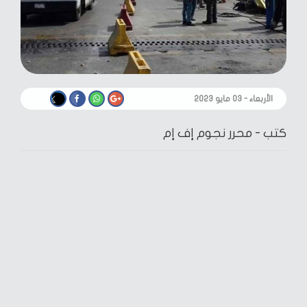
الأربعاء - ٠٣ مايو ٢٠٢٣
كتب -
محرر نجوم إف إم