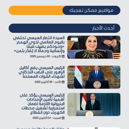
مواضيع ممكن تعجبك
أحدث الأخبار
السيدة انتصار السيسي تحتفي
باليوم العالمي لذوي الهمم:
«وجودكم يضيف قيمًا
وإنسانية وجمالًا لا يُقدّر بثمن»
الأربعاء - ٠٣ ديسمبر ٢٠٢٥
الرئيس السيسي يضع أكاليل
الزهور على النصب التذكاري
لشهداء القوات المسلحة
الأحد - ٠٥ أكتوبر ٢٠٢٥
الرئيس السيسي يؤكد على
أهمية تأمين الإمدادات
البترولية اللازمة لضمان
استمرارية تشغيل محطات
الكهرباء دون انقطاع
السبت - ٠٤ أكتوبر ٢٠٢٥