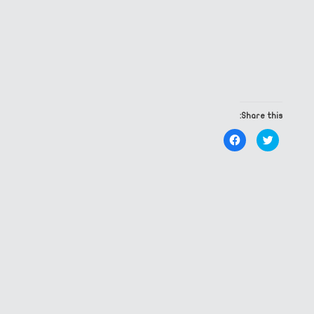
Share this:
Click
Click
to
to
share
share
on
on
Facebook
Twitter
(Opens
(Opens
in
in
new
new
window)
window)