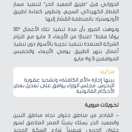
الدوراني قبل “طريق الصعيد الحر” لتنفيذ مسار
القطار الكهربائي السريع، وتطوير كفاءة لطريق
الأوتوستراد بالمنطقة المُشار إليها.
ونوهت المرور بأن مدة تنفيذ تلك الأعمال “30
يومًا فقط” اعتبارًا من الأربعاء 3 مايو مع التزام
الشركة المنفذة بتنفيذ تجربة بالأسوار دون تنفيذ
أعمال بنهر الطريق يومي الأربعاء والخميس
الموافقين 3 و4 مايو.
اقرأ أيضا‎
بينها إجازة «الأم الكافلة» وتشديد عقوبة
التحرش.. مجلس الوزراء يوافق على تعديل بعض
الأحكام القانونية
تحويلات مرورية
– القادم من مناطق حلوان تجاه مناطق التبين
والصعيد الحر يسلك يمينًا الممر الملاصق لسور
حلوان الحربى فيميناً شارع السكة الحديد