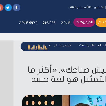
الخميس - ٠٦ أغسطس ٢٠٢٦
أقسام
الفيديوهات
البرامج
المذيعين
جدول البرامج
 - على كيفك
-
نجوم اف ام - على كيفك
-
نجوم اف ام - على كيف
يش صباحك»: «أكثر ما
لتمثيل هو لغة جسد