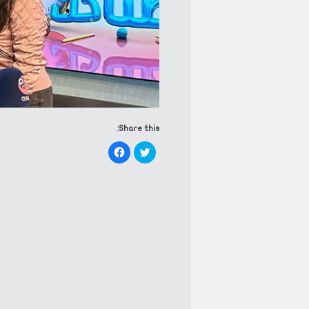
Share this:
Click
Click
to
to
share
share
on
on
Facebook
Twitter
(Opens
(Opens
in
in
new
new
window)
window)