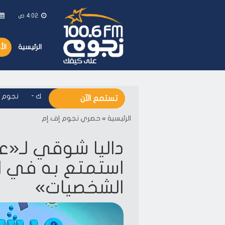
4:02 ص
الرئيسية
ال
نجوم اف ام - على كيفك
-
نجوم اف ام
تستمع الآن
الرئيسية
»
حصري نجوم إف.إم
داليا شوقي لـ«ع
استمتع به في ا
الشخصيات»