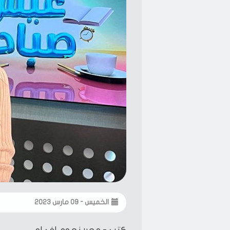
الخميس - ٠٩ مارس ٢٠٢٣