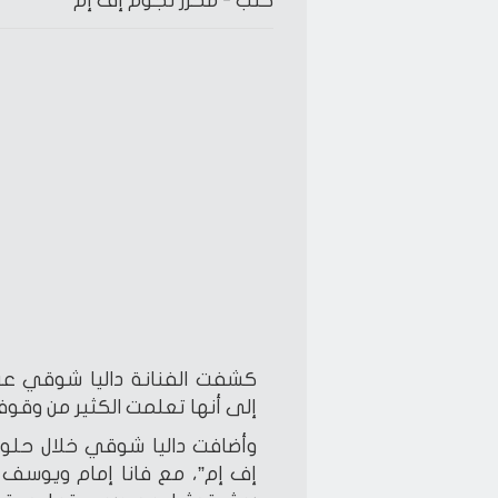
كتب -
محرر نجوم إف إم
كشفت الفنانة داليا شوقي عن
إلى أنها تعلمت الكثير من وقو
وأضافت داليا شوقي خلال حلو
إف إم”، مع فانا إمام ويوسف 