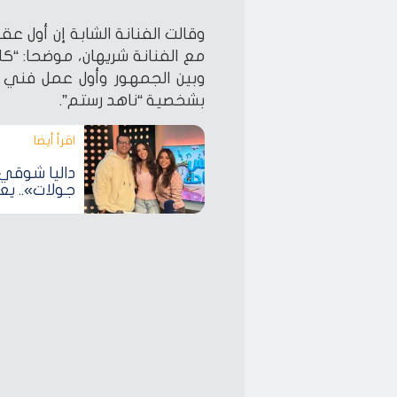
وقالت الفنانة الشابة إن أول 
مع الفنانة شريهان، موضحا: “كا
وبين الجمهور وأول عمل فني ي
بشخصية “ناهد رستم”.
اقرأ أيضا‎
جولات».. ي