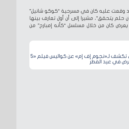
عقد وقعت عليه كان في مسرحية “كوكو شانيل”
ن حلم يتحقق”، مشيرا إلى أن أول تعارف بينها
عرض كان من خلال مسلسل “كأنه إمبارح” من
داليا شوقي تكشف لـ«نجوم إف إم» عن كواليس فيلم «5
عرض في عيد الفطر