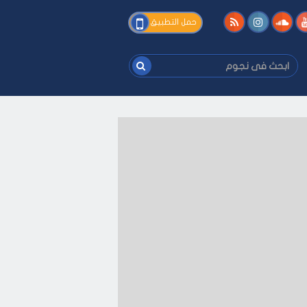
فى
حمل التطبيق
نجوم
ابحث
فى
نجوم
ك
-