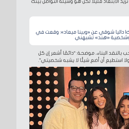
ريد الابتعاد قليلا لكن هو وسيلة التواصل بينك
 داليا شوقي عن «وبينا ميعاد»: وقعت في
.. وشخصية «هند» تشبهني
 بالنقد البناء، موضحة: “دائمًا أشعر إن كل
ولا استطيع أن أضع شيئًا لا يشبه شخصيتي”.