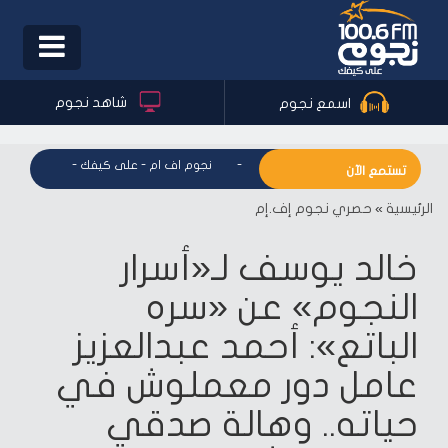
Toggle
igation
شاهد نجوم
اسمع نجوم
نجوم اف ام - على كيفك
-
نجوم اف ام - على كيفك
-
نجوم اف ام
تستمع الآن
الرئيسية
»
حصري نجوم إف.إم
خالد يوسف لـ«أسرار
النجوم» عن «سره
الباتع»: أحمد عبدالعزيز
عامل دور معملوش في
حياته.. وهالة صدقي