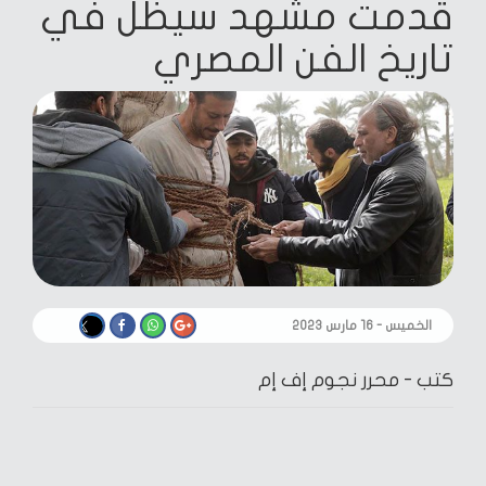
قدمت مشهد سيظل في
تاريخ الفن المصري
الخميس - ١٦ مارس ٢٠٢٣
كتب -
محرر نجوم إف إم