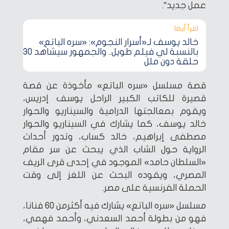
عمل جديد”.
اقرأ أيضا‎
خالد يوسف لـ«أسرار النجوم»: «سره الباتع»
بالنسبة لي فيلم طويل.. والجمهور سيشاهد 30
حلقة دون ملل
قصة مسلسل «سره الباتع» مأخوذة عن قصة
قصيرة للكاتب الكبير الراحل يوسف إدريس،
ويقوم بمعالجتها الدرامية والسيناريو والحوار
خالد يوسف، كما يشارك في السيناريو والحوار
مصطفى إبراهيم، خالد كساب، وتدور أحداث
الرواية حول الشاب الذي يبحث عن سر مقام
«السلطان حامد» الموجود في إحدى قرى الريف
المصري، ويقوده البحث عن اللغز إلى وقت
الحملة الفرنسية على مصر.
مسلسل «سره الباتع» يشارك فيه أكثرمن 60 فنانا،
فهو من بطولة أحمد السعدني، وأحمد فهمي،