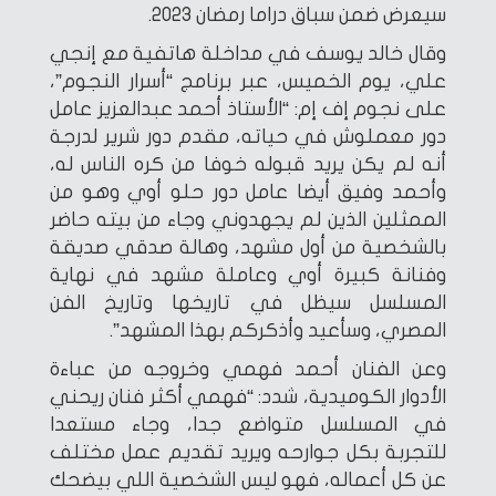
سيعرض ضمن سباق دراما رمضان 2023.
وقال خالد يوسف في مداخلة هاتفية مع إنجي
علي، يوم الخميس، عبر برنامج “أسرار النجوم”،
على نجوم إف إم: “الأستاذ أحمد عبدالعزيز عامل
دور معملوش في حياته، مقدم دور شرير لدرجة
أنه لم يكن يريد قبوله خوفا من كره الناس له،
وأحمد وفيق أيضا عامل دور حلو أوي وهو من
الممثلين الذين لم يجهدوني وجاء من بيته حاضر
بالشخصية من أول مشهد، وهالة صدقي صديقة
وفنانة كبيرة أوي وعاملة مشهد في نهاية
المسلسل سيظل في تاريخها وتاريخ الفن
المصري، وسأعيد وأذكركم بهذا المشهد”.
وعن الفنان أحمد فهمي وخروجه من عباءة
الأدوار الكوميدية، شدد: “فهمي أكثر فنان ريحني
في المسلسل متواضع جدا، وجاء مستعدا
للتجربة بكل جوارحه ويريد تقديم عمل مختلف
عن كل أعماله، فهو ليس الشخصية اللي بيضحك