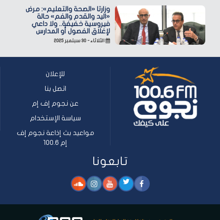
وزارتا «الصحة والتعليم»: مرض
«اليد والقدم والفم» حالة
فيروسية خفيفة.. ولا داعي
لإغلاق الفصول أو المدارس
الثلاثاء - ٣٠ سبتمبر ٢٠٢٥
للإعلان
اتصل بنا
عن نجوم إف إم
سياسة الإستخدام
مواعيد بث إذاعة نجوم إف
إم 100.6
تابعونا