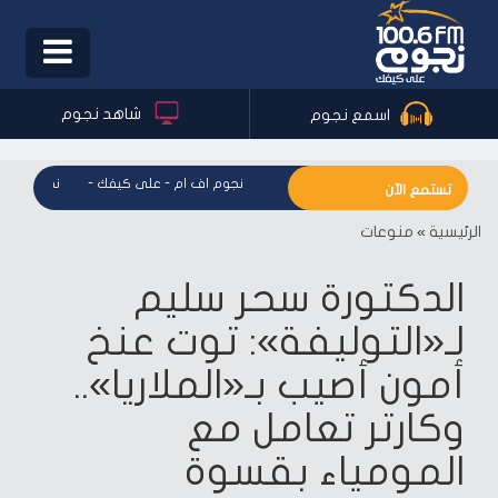
Toggle
igation
شاهد نجوم
اسمع نجوم
نجوم اف ام - على كيفك
-
نجوم اف ام - على كيفك
-
نجوم اف ام -
تستمع الآن
الرئيسية
»
منوعات
الدكتورة سحر سليم
لـ«التوليفة»: توت عنخ
أمون أصيب بـ«الملاريا»..
وكارتر تعامل مع
المومياء بقسوة