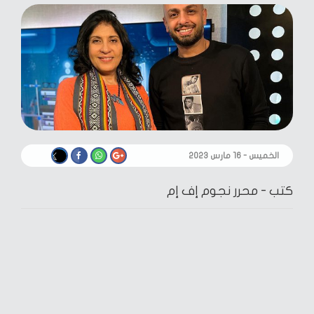
الخميس - ١٦ مارس ٢٠٢٣
كتب -
محرر نجوم إف إم