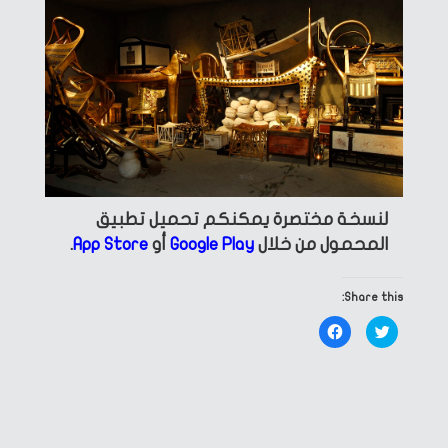
لنسخة مختصرة يمكنكم تحميل تطبيق
المحمول من خلال
Google Play
أو
App Store
.
Share this:
Click
Click
to
to
share
share
on
on
Facebook
Twitter
(Opens
(Opens
in
in
new
new
window)
window)