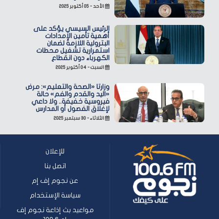
الأحد - ٠٥ أكتوبر ٢٠٢٥
الرئيس السيسي يؤكد على
أهمية تأمين الإمدادات
البترولية اللازمة لضمان
استمرارية تشغيل محطات
الكهرباء دون انقطاع
السبت - ٠٤ أكتوبر ٢٠٢٥
وزارتا «الصحة والتعليم»: مرض
«اليد والقدم والفم» حالة
فيروسية خفيفة.. ولا داعي
لإغلاق الفصول أو المدارس
الثلاثاء - ٣٠ سبتمبر ٢٠٢٥
للإعلان
اتصل بنا
عن نجوم إف إم
سياسة الإستخدام
مواعيد بث إذاعة نجوم إف