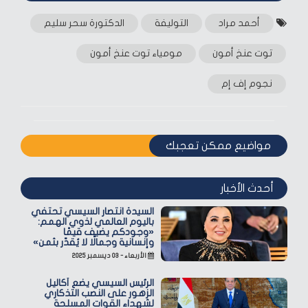
أحمد مراد
التوليفة
الدكتورة سحر سليم
توت عنخ أمون
مومياء توت عنخ أمون
نجوم إف إم
مواضيع ممكن تعجبك
أحدث الأخبار
السيدة انتصار السيسي تحتفي
باليوم العالمي لذوي الهمم:
«وجودكم يضيف قيمًا
وإنسانية وجمالًا لا يُقدّر بثمن»
الأربعاء - ٠٣ ديسمبر ٢٠٢٥
الرئيس السيسي يضع أكاليل
الزهور على النصب التذكاري
لشهداء القوات المسلحة