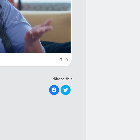
ويزو
Share this:
Click
Click
to
to
share
share
on
on
Facebook
Twitter
(Opens
(Opens
in
in
new
new
window)
window)