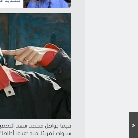
لتحديد ال
سنوات تقريبًا، منذ “فيفا أطاطا” ال