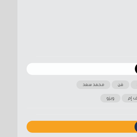
فن
محمد سعد
ف إم
ويزو