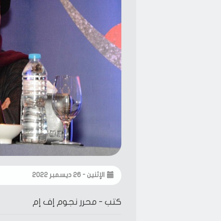
الإثنين - ٢٦ ديسمبر ٢٠٢٢
كتب -
محرر نجوم إف إم