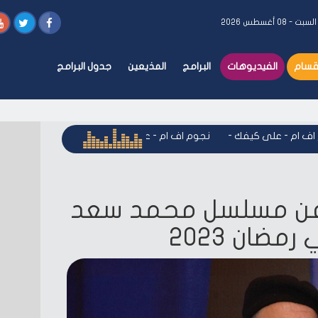
لسبت - ٠٨ أغسطس ٢٠٢٦
أقسام
الفيديوهات
البرامج
المذيعين
جدول البرامج
م - على كيفك
-
نجوم اف ام - على كيفك
-
نجوم اف ام - على كيف
عن مسلسل محمد سعد
ضان 2023