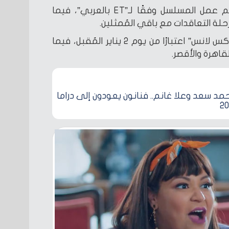
وانضمت الفنانة ويزو إلى طاقم عمل المسلسل وفقًا لـ”ET بالعربي”، فيما
لة التعاقدات مع باقي المُمثلين.
وينطلق تصوير مسلسل “الحاج إكس لانس” اعتبارًا من يوم 2 يناير المُقبل، فيما
اهرة والأقصر.
د سعد وعلا غانم.. فنانون يعودون إلى دراما