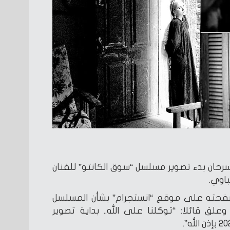
رحان بدء تصوير مسلسل “سوق الكانتو” للفنان
باوي.
فحته على موقع “انستجرام” بشأن المسلسل
ذي يعرض في رمضان 2023، وعلق قائلا: “توكلنا على الله.. بداية تصوير