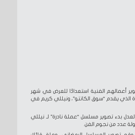
ير أعمالهم الفنية استعدادًا للعرض في شهر
مير كرارة الذي يقدم “سوق الكانتو”، ونيللي كريم في
عدل بدء تصوير مسلسل “عملة نادرة” لـ نيللي
لة عدد من نجوم الفن.
قع تصوير المسلسل الرمضاني، وعلق قائلا: