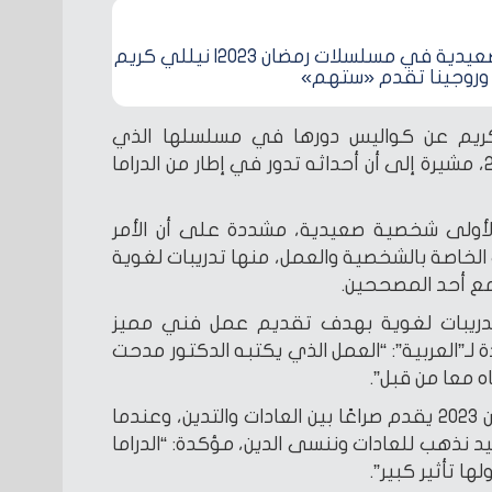
الدراما الصعيدية في مسلسلات رمضان 2023| نيللي كريم
. وروجينا تقدم «ستهم»
ريم عن كواليس دورها في مسلسلها الذي
تخوض به السباق الرمضاني 2023، مشيرة إلى أن أحداثه تدور في إطار من الدراما
الأولى شخصية صعيدية، مشددة على أن الأمر
الخاصة بالشخصية والعمل، منها تدريبات لغوية
مع أحد المصححين.
 تدريبات لغوية بهدف تقديم عمل فني مميز
ـ”العربية”: “العمل الذي يكتبه الدكتور مدحت
 معا من قبل”.
ونوهت بأن مسلسلها في رمضان 2023 يقدم صراعًا بين العادات والتدين، وعندما
يد نذهب للعادات وننسى الدين، مؤكدة: “الدراما
ا تأثير كبير”.