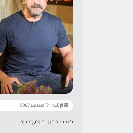
الإثنين - ١٢ ديسمبر ٢٠٢٢
كتب -
محرر نجوم إف إم