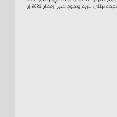
“بسم الله الرحمن الرحيم.. مع النجمة نيللي كريم ونجوم كتير.. رمضان 2023 إن