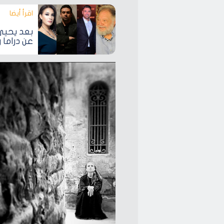
اقرأ أيضا‎
بعد يحيى 
عن دراما رمض