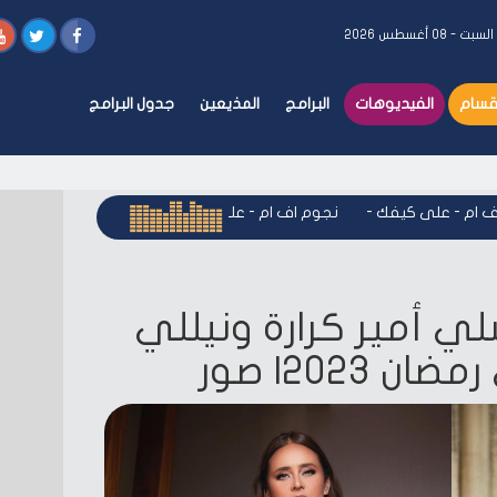
السبت - ٠٨ أغسطس ٢٠٢٦
أقسام
الفيديوهات
البرامج
المذيعين
جدول البرامج
- على كيفك
-
نجوم اف ام - على كيفك
-
نجوم اف ام - على كيفك
-
ي أمير كرارة ونيللي
2023| صور