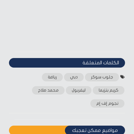
الكلمات المتعلقة‎
جلوب سوكر
دبي
رياضة
كريم بنزيما
ليفربول
محمد صلاح
نجوم إف إم
مواضيع ممكن تعجبك