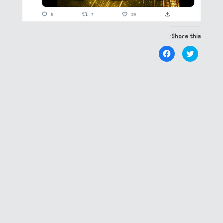
Share this:
Click
Click
to
to
share
share
on
on
Facebook
Twitter
(Opens
(Opens
in
in
new
new
window)
window)