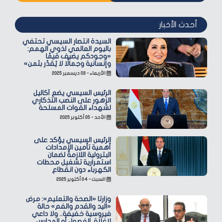
أحدث الأخبار
السيدة انتصار السيسي تحتفي
باليوم العالمي لذوي الهمم:
«وجودكم يضيف قيمًا
وإنسانية وجمالًا لا يُقدّر بثمن»
الأربعاء - ٠٣ ديسمبر ٢٠٢٥
الرئيس السيسي يضع أكاليل
الزهور على النصب التذكاري
لشهداء القوات المسلحة
الأحد - ٠٥ أكتوبر ٢٠٢٥
الرئيس السيسي يؤكد على
أهمية تأمين الإمدادات
البترولية اللازمة لضمان
استمرارية تشغيل محطات
الكهرباء دون انقطاع
السبت - ٠٤ أكتوبر ٢٠٢٥
وزارتا «الصحة والتعليم»: مرض
«اليد والقدم والفم» حالة
فيروسية خفيفة.. ولا داعي
لإغلاق الفصول أو المدارس