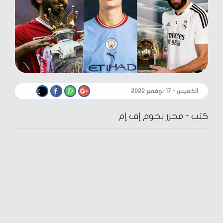
الخميس - ١٧ نوفمبر ٢٠٢٢
كتب -
محرر نجوم إف إم