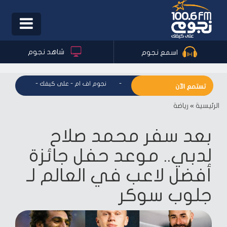
Toggle
igation
شاهد نجوم
اسمع نجوم
نجوم اف ام - على كيفك
-
نجوم اف ام - على كيفك
-
نجوم اف ا
تستمع الآن
الرئيسية
»
رياضة
بعد سفر محمد صلاح
لدبي.. موعد حفل جائزة
أفضل لاعب في العالم لـ
جلوب سوكر