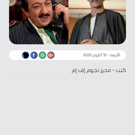
الأربعاء - ١٩ أكتوبر ٢٠٢٢
كتب -
محرر نجوم إف إم