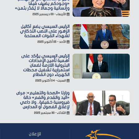
«وجودكم يضيف قيمًا
وإنسانية وجمالًا لا يُقدّر بثمن»
الأربعاء - ٠٣ ديسمبر ٢٠٢٥
الرئيس السيسي يضع أكاليل
الزهور على النصب التذكاري
لشهداء القوات المسلحة
الأحد - ٠٥ أكتوبر ٢٠٢٥
الرئيس السيسي يؤكد على
أهمية تأمين الإمدادات
البترولية اللازمة لضمان
استمرارية تشغيل محطات
الكهرباء دون انقطاع
السبت - ٠٤ أكتوبر ٢٠٢٥
وزارتا «الصحة والتعليم»: مرض
«اليد والقدم والفم» حالة
فيروسية خفيفة.. ولا داعي
لإغلاق الفصول أو المدارس
الثلاثاء - ٣٠ سبتمبر ٢٠٢٥
للإعلان