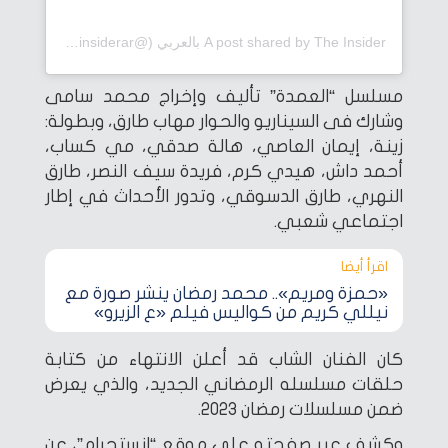
A post shared by The Insider بالعربي (@theinsiderar)
مسلسل “العمدة” تأليف وإخراج محمد سامى
وشارك فى السيناريو والحوار مهاب طارق، وبطولة:
زينة، إيمان العاصي، هالة صدقي، مي كساب،
أحمد داش، هيدي كرم، فريدة سيف النصر، طارق
النهري، طارق الدسوقي، وتدور الأحداث في إطار
اجتماعي شعبي.
اقرأ أيضا‎
«حمزة ومريم».. محمد رمضان ينشر صورة مع
نيللي كريم من كواليس فيلم «ع الزيرو»
كان الفنان الشاب قد أعلن الانتهاء من كتابة
حلقات مسلسله الرمضاني الجديد، والذي يعرض
ضمن مسلسلات رمضان 2023.
وكشف عبر صفحته على موقع “انستجرام”، عن