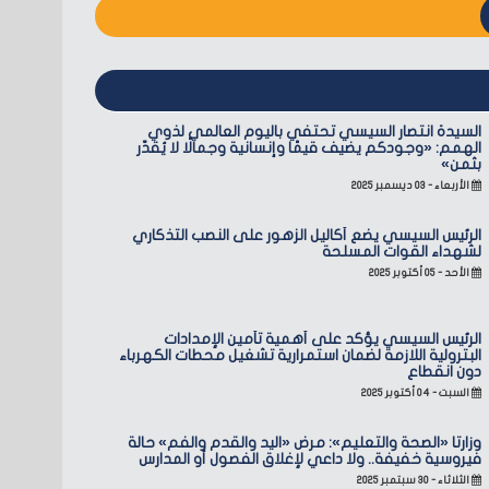
السيدة انتصار السيسي تحتفي باليوم العالمي لذوي
الهمم: «وجودكم يضيف قيمًا وإنسانية وجمالًا لا يُقدّر
بثمن»
الأربعاء - ٠٣ ديسمبر ٢٠٢٥
الرئيس السيسي يضع أكاليل الزهور على النصب التذكاري
لشهداء القوات المسلحة
الأحد - ٠٥ أكتوبر ٢٠٢٥
الرئيس السيسي يؤكد على أهمية تأمين الإمدادات
البترولية اللازمة لضمان استمرارية تشغيل محطات الكهرباء
دون انقطاع
السبت - ٠٤ أكتوبر ٢٠٢٥
وزارتا «الصحة والتعليم»: مرض «اليد والقدم والفم» حالة
فيروسية خفيفة.. ولا داعي لإغلاق الفصول أو المدارس
الثلاثاء - ٣٠ سبتمبر ٢٠٢٥