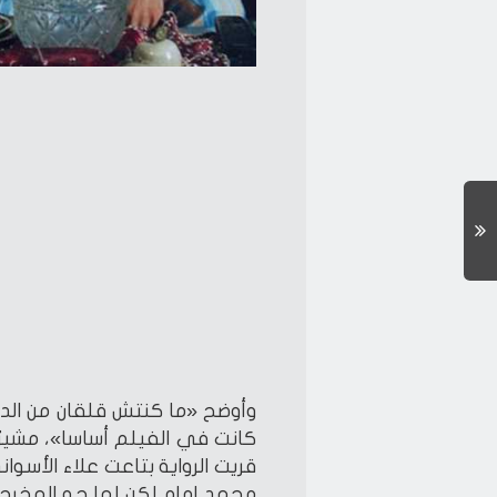
وأوضح «ما كنتش قلقان من الدور
كانت في الفيلم أساسا»، مشيرًا إ
قريت الرواية بتاعت علاء الأسو
محمد إمام لكن لما جه المخرج