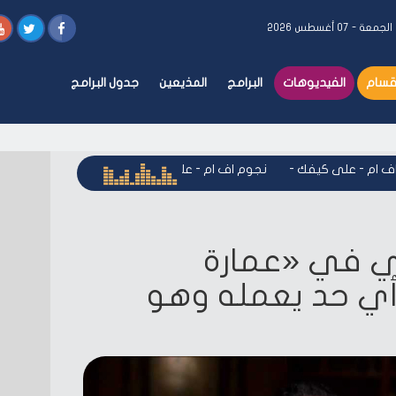
الجمعة - ٠٧ أغسطس ٢٠٢٦
أقسام
الفيديوهات
البرامج
المذيعين
جدول البرامج
م - على كيفك
-
نجوم اف ام - على كيفك
-
نجوم اف ام - على كيف
ي في «عمارة
ي حد يعمله وهو