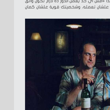
ًا «مش أي حد يعمل الدور ده لازم تكون واثق
علشان تعمله، وشخصيتك قوية علشان كمان