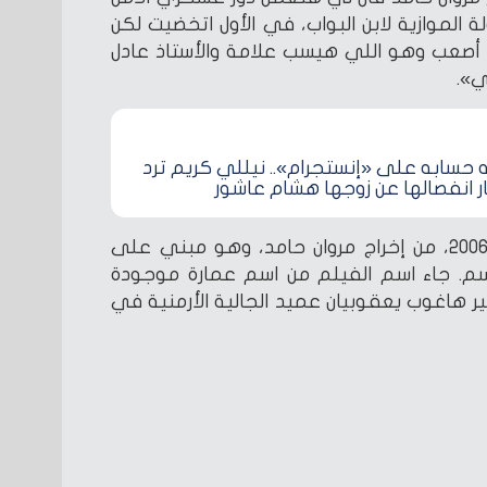
ة الموازية لابن البواب، في الأول اتخضيت لكن
 أصعب وهو اللي هيسب علامة والأستاذ عادل
ي».
 حسابه على «إنستجرام».. نيللي كريم ترد
ر انفصالها عن زوجها هشام عاشور
«عمارة يعقوبيان» عُرض سنة 2006، من إخراج مروان حامد، وهو مبني على
اسم. جاء اسم الفيلم من اسم عمارة موجودة
ر هاغوب يعقوبيان عميد الجالية الأرمنية في