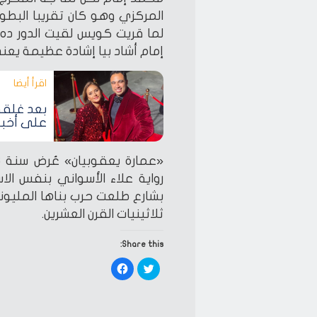
المركزي وهو كان تقريبا البطول
لما قريت كويس لقيت الدور ده
إمام أشاد بيا إشادة عظيمة يعن
اقرأ أيضا‎
بعد غلقه
على أخبا
رواية علاء الأسواني بنفس ال
بشارع طلعت حرب بناها المليوني
ثلاثينيات القرن العشرين.
Share this:
Click
Click
to
to
share
share
on
on
Facebook
Twitter
(Opens
(Opens