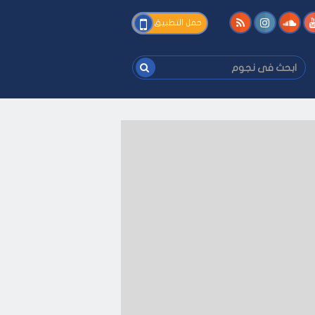
فى
حمل التطبيق
نجوم
ابحث
فى
نجوم
ك
-