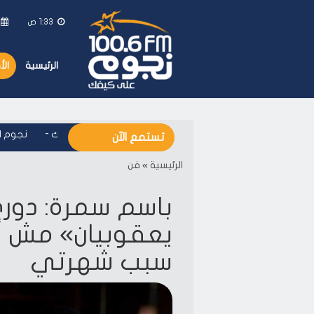
1:33 ص
الرئيسية
ال
نجوم اف ام - على كيفك
-
نجوم اف ا
تستمع الآن
الرئيسية
»
فن
باسم سمرة: دور
يعقوبيان» مش أ
سبب شهرتي