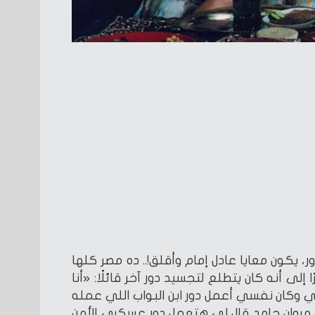
، يكون معايا عادل إمام وأقلق!.. ده مصر كلها
لى أنه كان يتطلع لتجسيد دور آخر قائلًا: «أنا
اني وكان نفسي أعمل دور ابن البواب اللي عمله
 مروان حامد قال لي هتعمل دور عسكري الأمن