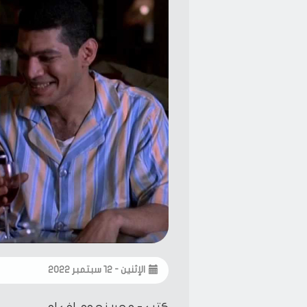
الإثنين - ١٢ سبتمبر ٢٠٢٢