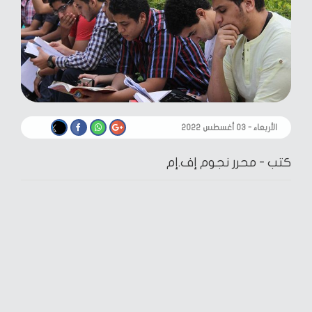
الأربعاء - ٠٣ أغسطس ٢٠٢٢
كتب -
محرر نجوم إف.إم