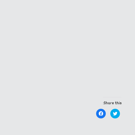
Share this:
Click
Click
to
to
share
share
on
on
Facebook
Twitter
(Opens
(Opens
in
in