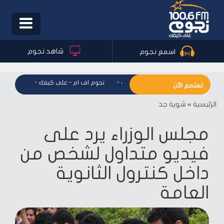
Toggle
igation
شاهد نجوم
اسمع نجوم
نجوم اف ام - على كيفك
-
نجوم اف ام - على كيفك
-
نجوم اف ا
تستمع الآن
الرئيسية
»
شوية جد
مجلس الوزراء يرد على
فيديو متداول لشخص من
داخل كنترول الثانوية
العامة