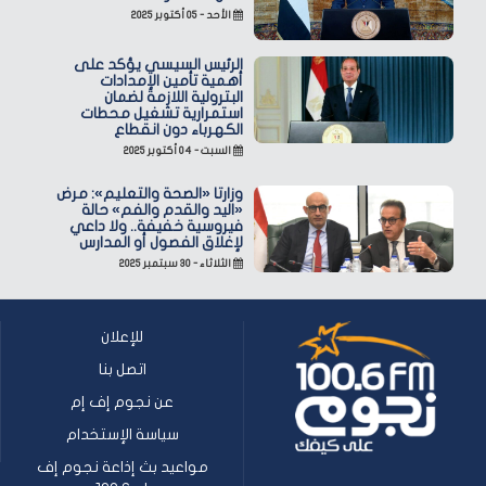
الأحد - ٠٥ أكتوبر ٢٠٢٥
الرئيس السيسي يؤكد على
أهمية تأمين الإمدادات
البترولية اللازمة لضمان
استمرارية تشغيل محطات
الكهرباء دون انقطاع
السبت - ٠٤ أكتوبر ٢٠٢٥
وزارتا «الصحة والتعليم»: مرض
«اليد والقدم والفم» حالة
فيروسية خفيفة.. ولا داعي
لإغلاق الفصول أو المدارس
الثلاثاء - ٣٠ سبتمبر ٢٠٢٥
للإعلان
اتصل بنا
عن نجوم إف إم
سياسة الإستخدام
مواعيد بث إذاعة نجوم إف