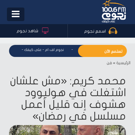
Toggle
igation
شاهد نجوم
اسمع نجوم
نجوم اف ام - على كيفك
-
نجوم اف ام - على كيفك
-
نجوم اف ا
تستمع الآن
الرئيسية
»
فن
محمد كريم: «مش علشان
اشتغلت في هوليوود
هشوف إنه قليل أعمل
مسلسل في رمضان»