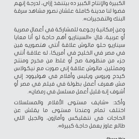
الكبيرة والإنتاج الكبير ده بيتنفذ إزاي، لدرجة إنهم
فضوا لنا مدينة كاملة علشان نصور مشاهد سرقة
البنك والتفجيرات».
وعن إمكانية رجوعه للمشاركة في أعمال مصرية
أو عربية، قال: «السيناريو أهم حاجة لو أنا معايا
سيناريو حلو مالوش علاقة أنتي هتصوريه فين
في مصر في الخليج في أمريكا، له علاقة أنتي
جزء من منظومة صح أو غلط من مخرج ومنتج
وممثلين، مالوش علاقة إني صورت مع نيكولاس
كيدج وبروس ويليس وأفلام في هوليوود إني
مش هعرف أعمل بطولة في فيلم في مصر أو
أشوف إنه قليل أعمل مسلسل في رمضان».
وأكد: «شايف مستوى الأفلام والمسلسلات
اختلف تمام وعندنا مستوى ما يقلش عن
الحاجات في نتفليكس وأمازون، والجيل اللي
طالع عاوز يعمل حاجة كبيرة».