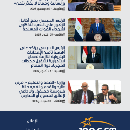
وإنسانية وجمالًا لا يُقدّر بثمن»
الأربعاء - ٠٣ ديسمبر ٢٠٢٥
الرئيس السيسي يضع أكاليل
الزهور على النصب التذكاري
لشهداء القوات المسلحة
الأحد - ٠٥ أكتوبر ٢٠٢٥
الرئيس السيسي يؤكد على
أهمية تأمين الإمدادات
البترولية اللازمة لضمان
استمرارية تشغيل محطات
الكهرباء دون انقطاع
السبت - ٠٤ أكتوبر ٢٠٢٥
وزارتا «الصحة والتعليم»: مرض
«اليد والقدم والفم» حالة
فيروسية خفيفة.. ولا داعي
لإغلاق الفصول أو المدارس
الثلاثاء - ٣٠ سبتمبر ٢٠٢٥
للإعلان
اتصل بنا