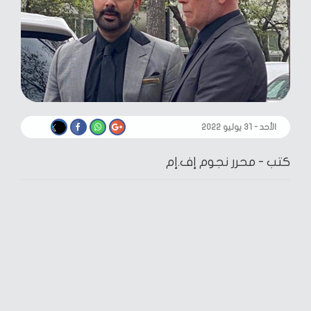
الأحد - ٣١ يوليو ٢٠٢٢
كتب -
محرر نجوم إف.إم