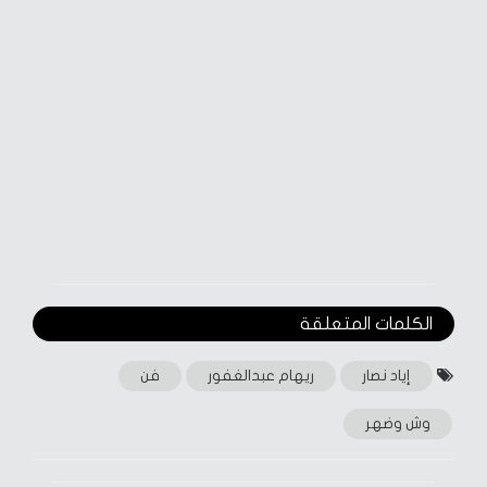
الكلمات المتعلقة‎
إياد نصار
ريهام عبدالغفور
فن
وش وضهر