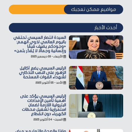
مواضيع ممكن تعجبك
أحدث الأخبار
السيدة انتصار السيسي تحتفي
باليوم العالمي لذوي الهمم:
«وجودكم يضيف قيمًا
وإنسانية وجمالًا لا يُقدّر بثمن»
الأربعاء - ٠٣ ديسمبر ٢٠٢٥
الرئيس السيسي يضع أكاليل
الزهور على النصب التذكاري
لشهداء القوات المسلحة
الأحد - ٠٥ أكتوبر ٢٠٢٥
الرئيس السيسي يؤكد على
أهمية تأمين الإمدادات
البترولية اللازمة لضمان
استمرارية تشغيل محطات
الكهرباء دون انقطاع
السبت - ٠٤ أكتوبر ٢٠٢٥
وزارتا «الصحة والتعليم»: مرض