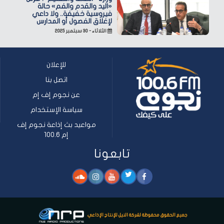
«اليد والقدم والفم» حالة
فيروسية خفيفة.. ولا داعي
لإغلاق الفصول أو المدارس
الثلاثاء - ٣٠ سبتمبر ٢٠٢٥
للإعلان
اتصل بنا
عن نجوم إف إم
سياسة الإستخدام
مواعيد بث إذاعة نجوم إف
إم 100.6
تابعونا
جميع الحقوق محفوظة لشركة النيل للإنتاج الإذاعي