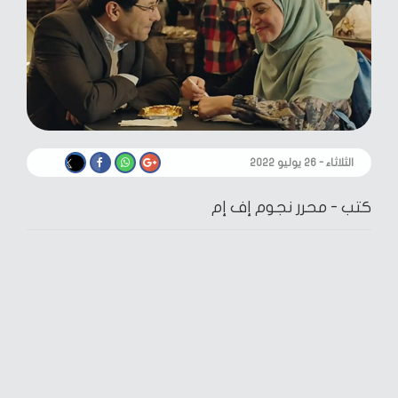
الثلاثاء - ٢٦ يوليو ٢٠٢٢
كتب -
محرر نجوم إف إم