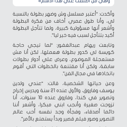
وهي من أطلقت عليّ هذا الاسم»
وأكدت: “أعتبر مسلسل وش وضهر بطولة بالنسبة
لي، وأنا طول عمري أخاف من فكرة البطولة
وأشعر أنها مسؤولية كبيرة، ولما تتأجل البطولة
أكيد بتتأجل لسبب فيه خير ليا”.
وتابعت ريهام عبدالغفور: “لما تيجي حاجة
كويسة لي كدور بطولة هعملها، لكن أنا مش
مستعجلة الموضوع، وعرض علي أدوار بطولات
سابقة، ولكن أنا مقتنعة بالخطوات التي أقوم
باتخاذها في مجال الفن”.
وعن حياتها الشخصية، قالت: “عندي ولدين
يوسف وفاروق، والأول عنده 21 سنة ويدرس إخراج
وتصوير في كندا، وفاروق عنده 10 سنوات، أنا
تزوجت صغيرة وأنجب ابني مبكرا، وأشعر أننا
دائما أصدقاء، وفجأة وجد نفسه أحب عالم
التصوير وصور فيلم قصير وبدأ يستمتع بالأمر”.