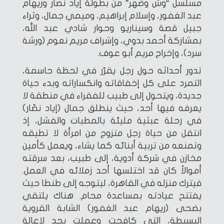
مسلسل “وش وضهر” من بطولة إياد نصار وريهام
عبد الغفور، وإسلام إبراهيم، وميمي جمال، وثراء
جبيل قصة وسيناريو وحوار شادي عبد الله،
بمشاركة أحمد بدوي، وإشراف مريم نعوم (ورشة
سرد)، وإخراج مريم أبو عوف.
تدور أحداثه حول رجل يقرّر في لحظة حاسمة،
التمرد على كل إخفاقاته وانكساراته وبدء حياة
جديدة، ويتحول إلى طبيب للفقراء في منطقة لا
يعرفه فيها أحد، حيث ينطلق جمال (إياد نصّار)
في رحلة عبثية مليئة بالمطبات والفشل، إذ
انتقل من حياة رجل متزوج من امرأة لا تطيقه
وتمنعه من تربية أبنائه كما يشاء، ويعمل كأمين
مخازن في شركة أدوية، إلى طبيب، بعد سرقته
أموالاً كان قد اختلسها أحد زملائه في العمل.
فيترك منزله في القاهرة، ليتوجه إلى طنطا حيث
يفتتح عيادته بمساعدة محام. هناك يلتقي
بضحى (ريهام عبد الغفور) الشابة القروية
البسيطة، التي كافحت وعملت بجد لإعالة