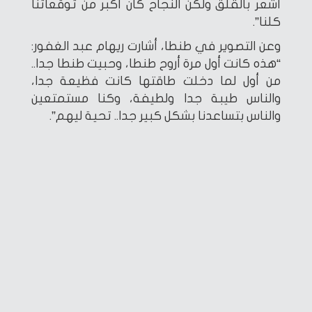
أشعر بالقلق ولكن النجاح كان أكبر من توقعاتنا
كلنا”.
وعن التصوير في طنطا، أشارت ريهام عبد الغفور:
“هذه كانت أول مرة أروح طنطا، وحبيت طنطا جدا..
من أول لما دخلت طاقتها كانت فظيعة جدا،
والناس طيبة جدا ولطيفة، وكنا مستمتعين
والناس بتساعدنا بشكل كبير جدا.. تحية ليهم”.