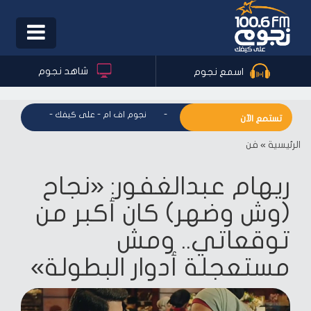
Toggle
igation
شاهد نجوم
اسمع نجوم
نجوم اف ام - على كيفك
-
نجوم اف ام - على كيفك
-
نجوم اف ام
تستمع الآن
الرئيسية
»
فن
ريهام عبدالغفور: «نجاح
(وش وضهر) كان أكبر من
توقعاتي.. ومش
مستعجلة أدوار البطولة»