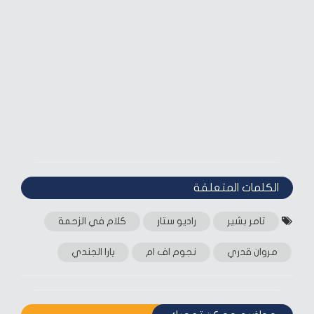
الكلمات المتعلقة‎
تامر بشير
راديو ستار
كلام في الزحمة
مروان قدري
نجوم اف ام
يارا الجندي