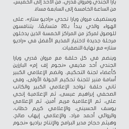
يارا الجندي ومروان قدري، من الأحد إلى الخميس،
من الساعة الخامسة إلى السابعة مساءً.
ويستضيف مروان ويارا تحدي «راديو ستار»، على
الهواء والذي يبدأ بـ20 متسابقًا، يتنافسون
للوصول لمركز من المراكز الخمسة الذين يدخلون
مرحلة جديدة لاختيار المذيع الأفضل في «راديو
ستار» مع نهاية التصفيات.
وينضم في كل حلقة مع مروان قدري ويارا
الجندي أحد مذيعي «نجوم إف إم» البارزين
كأعضاء لجنة التحكيم، وانضم الإعلامي الكبير
أسامة منير للجنة تحكيم الجولة الأولى، وفي
ثاني حلقة تواجد الإعلامي الكبير والكاتب
الصحفي إبراهيم عيسى، ثم الإعلامية إنجي
علي، ثم الإعلامية مريم أمين، ثم الإعلامي
يوسف الحسيني، والإعلامي كريم خطاب،
والروائي أحمد مراد، والإعلامي إيهاب صالح،
وهيثم حجاج مدير البرامج والإنتاج براديو «نجوم