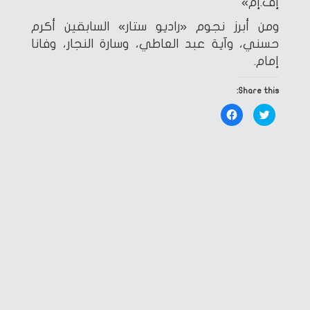
إف.إم»
ومن أبرز نجوم «راديو ستار» السابقين أكرم
حسني، وآية عبد العاطي، وسارة النجار، وفانا
إمام.
Share this:
Click
Click
to
to
share
share
on
on
Facebook
Twitter
(Opens
(Opens
in
in
new
new
window)
window)