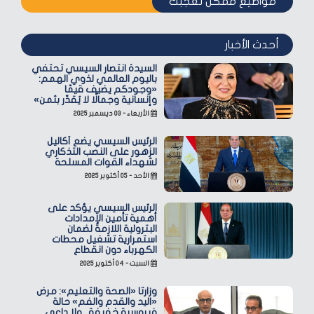
مواضيع ممكن تعجبك
أحدث الأخبار
السيدة انتصار السيسي تحتفي
باليوم العالمي لذوي الهمم:
«وجودكم يضيف قيمًا
وإنسانية وجمالًا لا يُقدّر بثمن»
الأربعاء - ٠٣ ديسمبر ٢٠٢٥
الرئيس السيسي يضع أكاليل
الزهور على النصب التذكاري
لشهداء القوات المسلحة
الأحد - ٠٥ أكتوبر ٢٠٢٥
الرئيس السيسي يؤكد على
أهمية تأمين الإمدادات
البترولية اللازمة لضمان
استمرارية تشغيل محطات
الكهرباء دون انقطاع
السبت - ٠٤ أكتوبر ٢٠٢٥
وزارتا «الصحة والتعليم»: مرض
«اليد والقدم والفم» حالة
فيروسية خفيفة.. ولا داعي