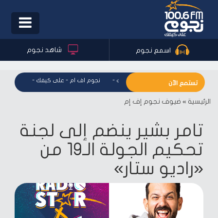
Toggle
igation
شاهد نجوم
اسمع نجوم
نجوم اف ام - على كيفك
-
نجوم اف ام - على كيفك
-
نجوم اف ا
تستمع الآن
الرئيسية
»
ضيوف نجوم إف إم
تامر بشير ينضم إلى لجنة
تحكيم الجولة الـ19 من
«راديو ستار»