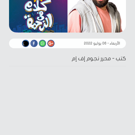
الأربعاء - ٠٦ يوليو ٢٠٢٢
كتب -
محرر نجوم إف إم