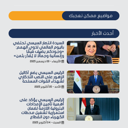
مواضيع ممكن تعجبك
أحدث الأخبار
السيدة انتصار السيسي تحتفي
باليوم العالمي لذوي الهمم:
«وجودكم يضيف قيمًا
وإنسانية وجمالًا لا يُقدّر بثمن»
الأربعاء - ٠٣ ديسمبر ٢٠٢٥
الرئيس السيسي يضع أكاليل
الزهور على النصب التذكاري
لشهداء القوات المسلحة
الأحد - ٠٥ أكتوبر ٢٠٢٥
الرئيس السيسي يؤكد على
أهمية تأمين الإمدادات
البترولية اللازمة لضمان
استمرارية تشغيل محطات
الكهرباء دون انقطاع
السبت - ٠٤ أكتوبر ٢٠٢٥