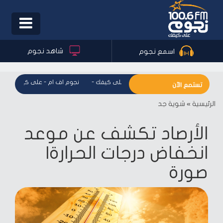
Toggle
igation
شاهد نجوم
اسمع نجوم
نجوم اف ام - على كيفك
-
نجوم اف ام - على كيفك
-
ن
تستمع الآن
الرئيسية
»
شوية جد
الأرصاد تكشف عن موعد
انخفاض درجات الحرارة|
صورة