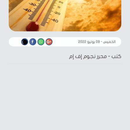
الخميس - ٠٩ يونيو ٢٠٢٢
كتب -
محرر نجوم إف إم