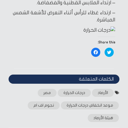
– ارتداء الملابس القطنية والفضفاضة.
– ارتداء غطاء للرأس أثناء التعرض للأشعة الشمس
المباشرة.
Share this:
Click
Click
to
to
share
share
on
on
Facebook
Twitter
(Opens
(Opens
in
in
new
new
window)
window)
الكلمات المتعلقة‎
الأرصاد
درجات الحرارة
مصر
موعد انخفاض درجات الحرارة
نجوم اف ام
هيئة الأرصاد