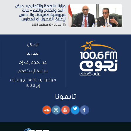
وزارتا «الصحة والتعليم»: مرض
«اليد والقدم والفم» حالة
فيروسية خفيفة.. ولا داعي
لإغلاق الفصول أو المدارس
الثلاثاء - ٣٠ سبتمبر ٢٠٢٥
للإعلان
اتصل بنا
عن نجوم إف إم
سياسة الإستخدام
مواعيد بث إذاعة نجوم إف
إم 100.6
تابعونا