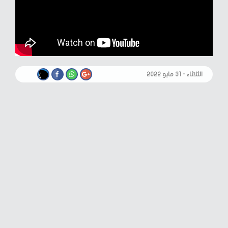
الثلاثاء - ٣١ مايو ٢٠٢٢