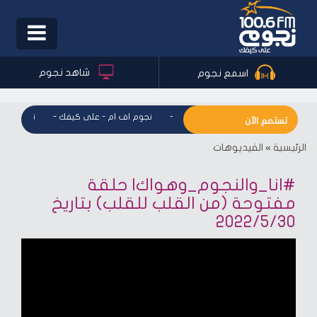
Toggle
igation
شاهد نجوم
اسمع نجوم
نجوم اف ام - على كيفك
-
نجوم اف ام - على كيفك
-
نجوم اف ا
تستمع الآن
الرئيسية
»
الفيديوهات
#انا_والنجوم_وهواك| حلقة
مفتوحة (من القلب للقلب) بتاريخ
2022/5/30