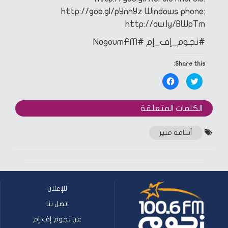
http://goo.gl/pYnnYz
Windows phone:
http://ow.ly/BWpTm
#نجوم_إف_إم
#NogoumFM
Share this:
Click
Click
to
to
share
share
on
on
Facebook
Twitter
الكلمات المتعلقة‎
(Opens
(Opens
in
in
new
new
window)
window)
أسامة منير
للإعلان
اتصل بنا
عن نجوم إف إم