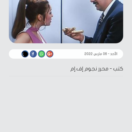
الأحد - ٠٦ مارس ٢٠٢٢
كتب -
محرر نجوم إف.إم