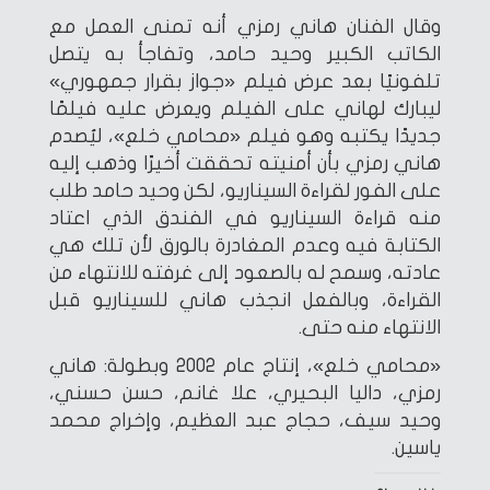
وقال الفنان هاني رمزي أنه تمنى العمل مع
الكاتب الكبير وحيد حامد، وتفاجأ به يتصل
تلفونيًا بعد عرض فيلم «جواز بقرار جمهوري»
ليبارك لهاني على الفيلم ويعرض عليه فيلمًا
جديدًا يكتبه وهو فيلم «محامي خلع»، ليُصدم
هاني رمزي بأن أمنيته تحققت أخيرًا وذهب إليه
على الفور لقراءة السيناريو، لكن وحيد حامد طلب
منه قراءة السيناريو في الفندق الذي اعتاد
الكتابة فيه وعدم المغادرة بالورق لأن تلك هي
عادته، وسمح له بالصعود إلى غرفته للانتهاء من
القراءة، وبالفعل انجذب هاني للسيناريو قبل
الانتهاء منه حتى.
«محامي خلع»، إنتاج عام 2002 وبطولة: هاني
رمزي، داليا البحيري، علا غانم، حسن حسني،
وحيد سيف، حجاج عبد العظيم، وإخراج محمد
ياسين.