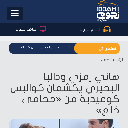
Toggle
igation
شاهد نجوم
اسمع نجوم
نجوم اف ام - على كيفك
-
نجوم اف ام - على كيفك
-
نجوم اف 
تستمع الآن
الرئيسية
»
فن
هاني رمزي وداليا
البحيري يكشفان كواليس
كوميدية من «محامي
خلع»