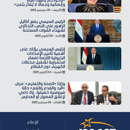
«وجودكم يضيف قيمًا
وإنسانية وجمالًا لا يُقدّر بثمن»
الأربعاء - ٠٣ ديسمبر ٢٠٢٥
الرئيس السيسي يضع أكاليل
الزهور على النصب التذكاري
لشهداء القوات المسلحة
الأحد - ٠٥ أكتوبر ٢٠٢٥
الرئيس السيسي يؤكد على
أهمية تأمين الإمدادات
البترولية اللازمة لضمان
استمرارية تشغيل محطات
الكهرباء دون انقطاع
السبت - ٠٤ أكتوبر ٢٠٢٥
وزارتا «الصحة والتعليم»: مرض
«اليد والقدم والفم» حالة
فيروسية خفيفة.. ولا داعي
لإغلاق الفصول أو المدارس
الثلاثاء - ٣٠ سبتمبر ٢٠٢٥
للإعلان