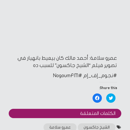
عمرو سلامة: أحمد مالك كان بيعيط بانهيار في
تصوير فيلم “الشيخ جاكسون” للسبب ده
#نجوم_إف_إم
#NogoumFM
Share this:
Click
Click
to
to
share
share
on
on
Facebook
Twitter
الكلمات المتعلقة‎
(Opens
(Opens
in
in
new
new
window)
window)
الشيخ جاكسون
عمرو سلامة