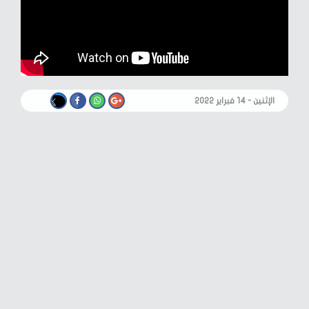
الإثنين - ١٤ فبراير ٢٠٢٢