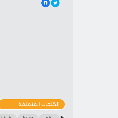
Click
Click
to
to
share
share
on
on
Facebook
Twitter
(Opens
(Opens
in
in
new
new
window)
window)
الكلمات المتعلقة‎
الأقصر
سياحة
طريق ال