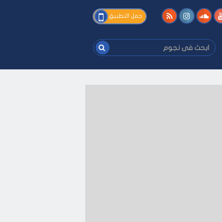
فى
حمل التطبيق
نجوم
ابحث
فى
نجوم
ك
-