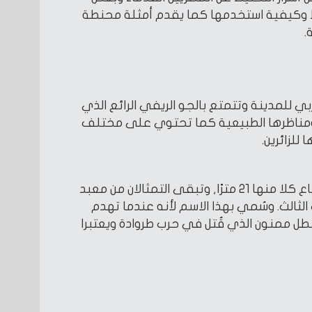
 وكيفية استخدمها كما يقدم أمثلة محنطة
.
ي للمدينة وتتمتع بالجو الريفي الرائع الذي
 ومناظرها الطبيعية كما تحتوي على مختلف
للزائرين.
يقعا في غرب الأقصر ويبلغ ارتفاع كلا منها 21 مترًا, وتبقى التمثالان من معبد
لثالث. وسُمي بهذا الاسم لأنه عندما تهدم
طل ممنون الذي قُتل في حرب طروادة ويعتبرا