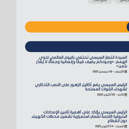
السيدة انتصار السيسي تحتفي باليوم العالمي لذوي
الهمم: «وجودكم يضيف قيمًا وإنسانية وجمالًا لا يُقدّر
بثمن»
الأربعاء - ٠٣ ديسمبر ٢٠٢٥
الرئيس السيسي يضع أكاليل الزهور على النصب التذكاري
لشهداء القوات المسلحة
الأحد - ٠٥ أكتوبر ٢٠٢٥
الرئيس السيسي يؤكد على أهمية تأمين الإمدادات
البترولية اللازمة لضمان استمرارية تشغيل محطات الكهرباء
دون انقطاع
السبت - ٠٤ أكتوبر ٢٠٢٥