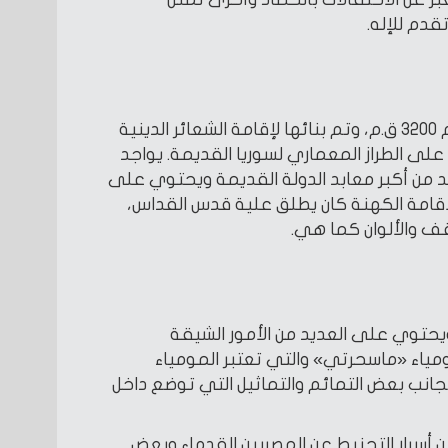
قدم للإله.
أنشأها الملك رمسيس الثالث عام 3200 ق.م، وتم بنائها لإقامة الشعائر الدينية
 على الطراز المعماري لسوريا القديمة. يواجد
د من أكبر معابد الدولة القديمة ويحتوي على
لإقامة الكهنة كان يطلق علية قدس القداس،
قف والألوان كما هي.
يحتوي على العديد من الأمور الشيقة
اء «ماسحرتي» والتي تعتبر المومياء
جانب بعض التمائم والتماثيل التي توضع داخل
أسرار التحنيط عن المصريين القدماء وبعض