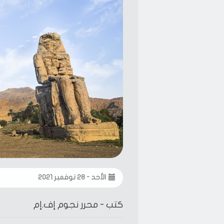
الأحد - ٢٨ نوفمبر ٢٠٢١
كتب -
محرر نجوم إف.إم