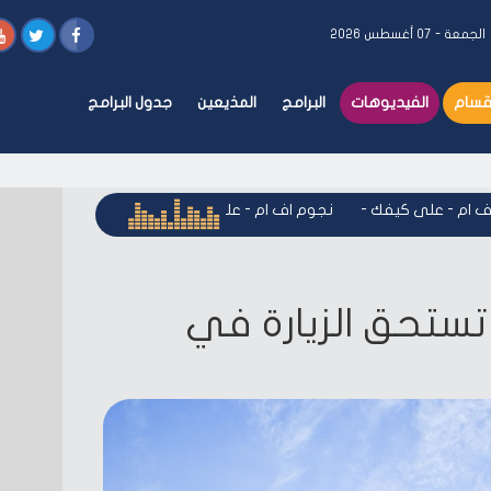
الجمعة - ٠٧ أغسطس ٢٠٢٦
أقسام
الفيديوهات
البرامج
المذيعين
جدول البرامج
م - على كيفك
-
نجوم اف ام - على كيفك
-
نجوم اف ام - على كيف
 تستحق الزيارة في