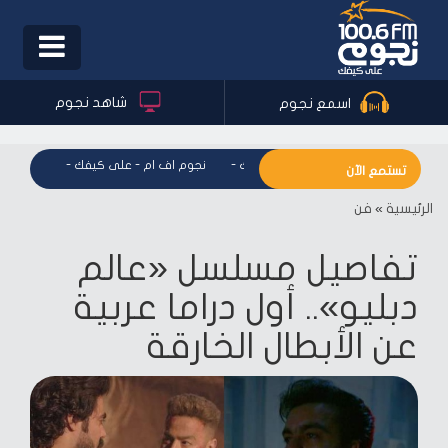
Toggle
igation
شاهد نجوم
اسمع نجوم
نجوم اف ام - على كيفك
-
نجوم اف ام - على كيفك
-
نجوم اف 
تستمع الآن
الرئيسية
»
فن
تفاصيل مسلسل «عالم
دبليو».. أول دراما عربية
عن الأبطال الخارقة