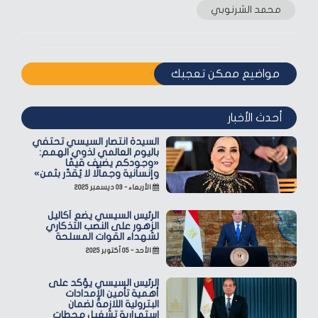
محمد الشرنوبي
مواضيع ممكن تعجبك
أحدث الأخبار
السيدة انتصار السيسي تحتفي
باليوم العالمي لذوي الهمم:
«وجودكم يضيف قيمًا
وإنسانية وجمالًا لا يُقدّر بثمن»
الأربعاء - ٠٣ ديسمبر ٢٠٢٥
الرئيس السيسي يضع أكاليل
الزهور على النصب التذكاري
لشهداء القوات المسلحة
الأحد - ٠٥ أكتوبر ٢٠٢٥
الرئيس السيسي يؤكد على
أهمية تأمين الإمدادات
البترولية اللازمة لضمان
استمرارية تشغيل محطات