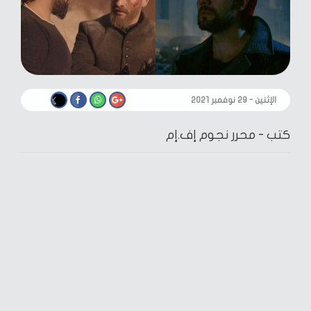
الإثنين - ٢٩ نوفمبر ٢٠٢١
كتب -
محرر نجوم إف.إم