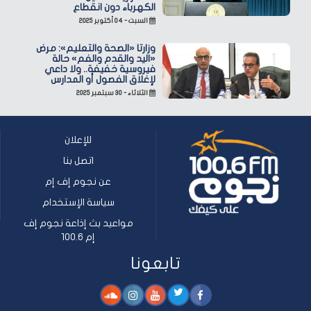
الكهرباء دون انقطاع
السبت - ٠٤ أكتوبر ٢٠٢٥
وزارتا «الصحة والتعليم»: مرض
«اليد والقدم والفم» حالة
فيروسية خفيفة.. ولا داعي
لإغلاق الفصول أو المدارس
الثلاثاء - ٣٠ سبتمبر ٢٠٢٥
للإعلان
اتصل بنا
عن نجوم إف إم
سياسة الإستخدام
مواعيد بث إذاعة نجوم إف
إم 100.6
تابعونا