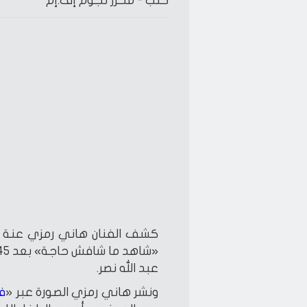
كتب -
محرر نجوم إف.إم
كشف الفنان هاني رمزي عنة ص
عبد الله نصر.
ونشر هاني رمزي الصورة عبر «
ف