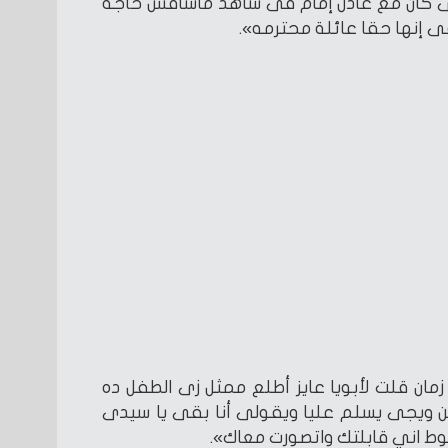
ى كان مع عادل إمام فى شاهد ماشافش حاجه
 إنها حقا عائلة محترمه».
مان قلت لأبويا عايز أطلع ممثل زى الطفل ده
ين ويجى يسلم عليا ويقولى أنا بقى يا سيدى
ط اني قابلتك واتصورت معاك».