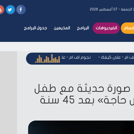
الجمعة - ٠٧ أغسطس ٢٠٢٦
أقسام
الفيديوهات
البرامج
المذيعين
جدول البرامج
م - على كيفك
-
نجوم اف ام - على كيفك
-
نجوم اف ام - على كيف
صورة حديثة مع طفل
«شاهد ما شافش حاجة» بعد 45 سنة