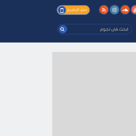
فى
حمل التطبيق
نجوم
ابحث
فى
نجوم
ك
-