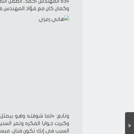
«ده المهندس أحمد، الطفل الل
وكمان كان مع فؤاد المهندس فى
وتابع: «لما شوفته وهو بيمثل ز
وكبرت جوايا الفكره وتمر السن
السبب فى إنك تكون فنان، مبسو