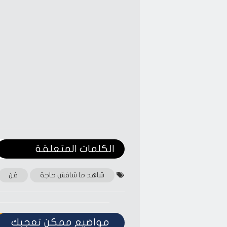
window)
window)
الكلمات المتعلقة‎
شاهد ما شافش حاجة
فن
مواضيع ممكن تعجبك