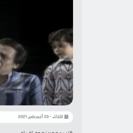
الثلاثاء - ٠٣ أغسطس ٢٠٢١