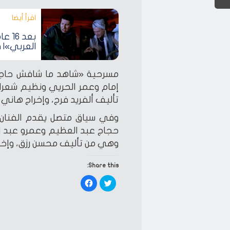
اقرأ أيضا‎
بعد 
العربي»| 
إمام وعمر الحريي ونظيم شعراو
تأليف ألفريد فرج، وإخراج هاني
وفي سياق متصل يقدم الفنان ه
حجاج عبد العظيم وعمرو عبد ال
وهي من تأليف محسن رزق، وإخراج
Share this:
Click
Click
to
to
share
share
on
on
Facebook
Twitter
(Opens
(Opens
in
in
new
new