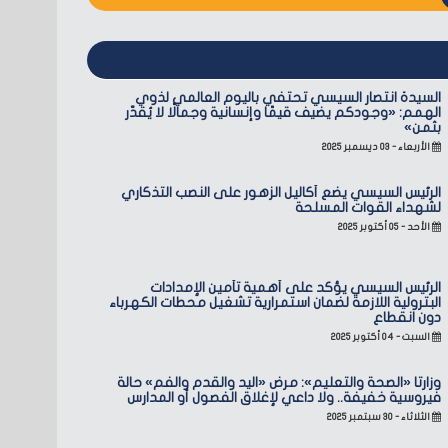
السيدة انتصار السيسي تحتفي باليوم العالمي لذوي
الهمم: «وجودكم يضيف قيمًا وإنسانية وجمالًا لا يُقدّر
بثمن»
الأربعاء - ٠٣ ديسمبر ٢٠٢٥
الرئيس السيسي يضع أكاليل الزهور على النصب التذكاري
لشهداء القوات المسلحة
الأحد - ٠٥ أكتوبر ٢٠٢٥
الرئيس السيسي يؤكد على أهمية تأمين الإمدادات
البترولية اللازمة لضمان استمرارية تشغيل محطات الكهرباء
دون انقطاع
السبت - ٠٤ أكتوبر ٢٠٢٥
وزارتا «الصحة والتعليم»: مرض «اليد والقدم والفم» حالة
فيروسية خفيفة.. ولا داعي لإغلاق الفصول أو المدارس
الثلاثاء - ٣٠ سبتمبر ٢٠٢٥