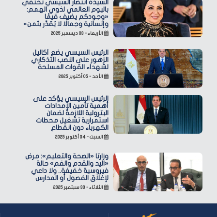
السيدة انتصار السيسي تحتفي
باليوم العالمي لذوي الهمم:
«وجودكم يضيف قيمًا
وإنسانية وجمالًا لا يُقدّر بثمن»
الأربعاء - ٠٣ ديسمبر ٢٠٢٥
الرئيس السيسي يضع أكاليل
الزهور على النصب التذكاري
لشهداء القوات المسلحة
الأحد - ٠٥ أكتوبر ٢٠٢٥
الرئيس السيسي يؤكد على
أهمية تأمين الإمدادات
البترولية اللازمة لضمان
استمرارية تشغيل محطات
الكهرباء دون انقطاع
السبت - ٠٤ أكتوبر ٢٠٢٥
وزارتا «الصحة والتعليم»: مرض
«اليد والقدم والفم» حالة
فيروسية خفيفة.. ولا داعي
لإغلاق الفصول أو المدارس
الثلاثاء - ٣٠ سبتمبر ٢٠٢٥