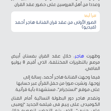
وعددا من أهل العروسين على حضور عقد القران.
اقرأ أيضا‎
الصور الأولى من عقد قران الفنانة هاجر أحمد
(فيديو)
وظهرت
هاجر
، خلال عقد القران بفستان أبيض
مرصع بالتطريزات المختلفة، الذي أقيم 8 يوليو
الماضي.
فيما وجهت الفنانة هاجر أحمد، رسالة إلى
زوجها، ونشرت صورا من حفل القرآن عبر حسابها
على موقع “انستجرام”، مستشهدة بآية قرآنية.
وتقدم هاجر دور البطولة النسائية أمام الفنان
الكوميدى على ربيع فى فيلمه الجديد “زومبى
على جنبى”، الذى يتم التحضير لتصويره خلال