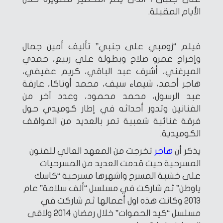
الأيام المقبلة.
فيلم “زومبي على جنبي” تأليف أمين جمال
وإخراج عمرو صلاح وبطولة علي ربيع، حمدي
الميرغني، أشرف عبد الباقي، كريم عفيفي،
هاجر أحمد، شيماء سيف، محمد أوتاكا، عارفة
عبد الرسول، محمد محمود، وعدد آخر من
الفنانين وتدور أحداثه في إطار كوميدي حول
فرقة غنائية شعبية تمر بالعديد من المواقف
الكوميدية.
يذكر أن
هاجر
تخرجت من المعهد العالي للفنون
المسرحية حيث قدمت العديد من المسرحيات
على خشبة المسرح واشهرها مسرحية “كاسك
ياوطن” ثم شاركت في مسلسل “ألف سلامة” عام
2013 وكانت هذه اول أعمالها ثم شاركت في
مسلسل “كيد الحموات” خلال رمضان 2014 ولاقى