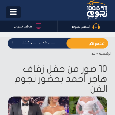
Toggle
igation
شاهد نجوم
اسمع نجوم
نجوم اف ام - على كيفك
-
نجوم اف ام - على كيفك
-
نجوم اف ام
تستمع الآن
الرئيسية
»
فن
10 صور من حفل زفاف
هاجر أحمد بحضور نجوم
الفن