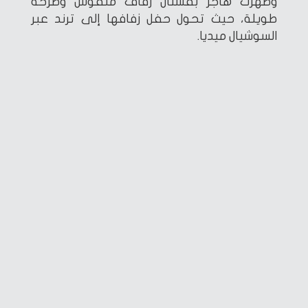
وظهرت هاجر بفستان زفاف منفوش وطرحة
طويلة، حيث تحول حفل زفافها إلى ترند عبر
السوشيال ميديا.