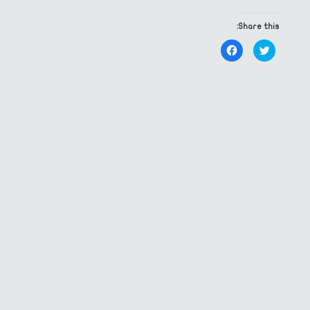
Share this:
Click
Click
to
to
share
share
on
on
Facebook
Twitter
(Opens
(Opens
in
in
new
new
window)
window)