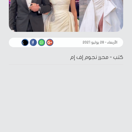
الأربعاء - ٢٨ يوليو ٢٠٢١
كتب -
محرر نجوم إف إم