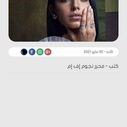
الأحد - ٣٠ مايو ٢٠٢١
كتب -
محرر نجوم إف إم