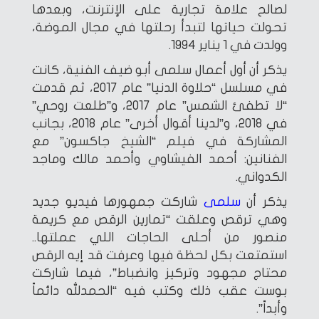
لصالح علامة تجارية على الإنترنت، وبعدها
تحولت حياتها لتبدأ رحلتها في مجال الموضة،
وولدت في 1 يناير 1994.
يذكر أن أول أعمال سلمى أبو ضيف الفنية، كانت
في مسلسل “حلاوة الدنيا” عام 2017، ثم قدمت
“لا تطفئ الشمس” عام 2017، و”طلعت روحي”
في 2018، و”لدينا أقوال أخرى” عام 2018، بجانب
المشاركة في فيلم “الشيخ جاكسون” مع
الفنانين: أحمد الفيشاوي وأحمد مالك وماجد
الكدواني.
يذكر أن
سلمى
شاركت جمهورها فيديو جديد
وهي ترقص وعلقت “تمارين الرقص مع كريمة
منصور من أحلى الحاجات اللي عملتها..
استمتعت بكل لحظة فيها وعرفت قد إيه الرقص
محتاج مجهود وتركيز وانضباط”، فيما شاركت
بوست عقب ذلك وكتب فيه “الحمدلله دائماً
وأبداً”.