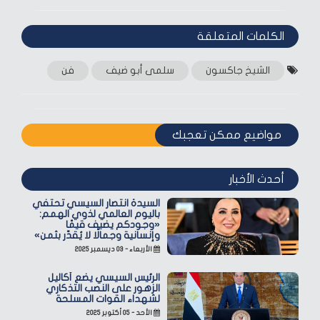
الكلمات المتعلقة‎
الشيخ جاكسون
سلمى أبو ضيف
فن
مواضيع ممكن تعجبك
أحدث الأخبار
السيدة انتصار السيسي تحتفي
باليوم العالمي لذوي الهمم:
«وجودكم يضيف قيمًا
وإنسانية وجمالًا لا يُقدّر بثمن»
الأربعاء - ٠٣ ديسمبر ٢٠٢٥
الرئيس السيسي يضع أكاليل
الزهور على النصب التذكاري
لشهداء القوات المسلحة
الأحد - ٠٥ أكتوبر ٢٠٢٥