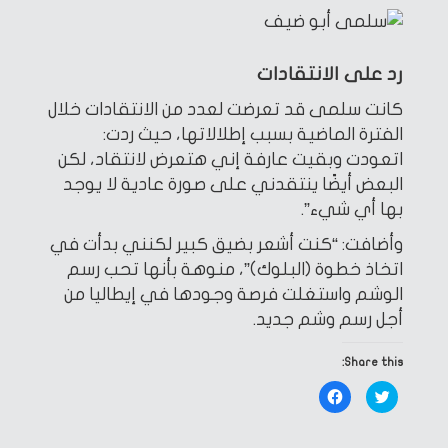
رد على الانتقادات
كانت سلمى قد تعرضت لعدد من الانتقادات خلال
الفترة الماضية بسبب إطلالاتها، حيث ردت:
اتعودت وبقيت عارفة إني هتعرض لانتقاد، لكن
البعض أيضًا ينتقدني على صورة عادية لا يوجد
بها أي شيء”.
وأضافت: “كنت أشعر بضيق كبير لكنني بدأت في
اتخاذ خطوة (البلوك)”، منوهة بأنها تحب رسم
الوشم واستغلت فرصة وجودها في إيطاليا من
أجل رسم وشم جديد.
Share this:
Click
Click
to
to
share
share
on
on
Facebook
Twitter