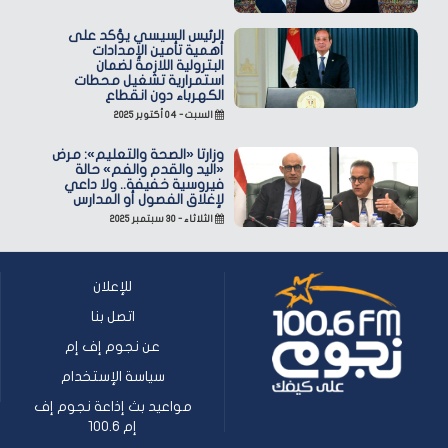
الرئيس السيسي يؤكد على
أهمية تأمين الإمدادات
البترولية اللازمة لضمان
استمرارية تشغيل محطات
الكهرباء دون انقطاع
السبت - ٠٤ أكتوبر ٢٠٢٥
وزارتا «الصحة والتعليم»: مرض
«اليد والقدم والفم» حالة
فيروسية خفيفة.. ولا داعي
لإغلاق الفصول أو المدارس
الثلاثاء - ٣٠ سبتمبر ٢٠٢٥
للإعلان
اتصل بنا
عن نجوم إف إم
سياسة الإستخدام
مواعيد بث إذاعة نجوم إف
إم 100.6