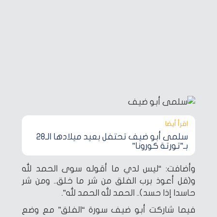
اقرأ أيضا‎
سلمى أبو ضيف تحتفل بعيد ميلادها الـ28
بـ”تورتة كورونا”
وأضافت: “ليس لدي ما أقوله سوى الحمد لله
و(قل أعوذ برب الفلق من شر ما خلق.. ومن شر
حاسدا إذا حسد).. الحمد لله الحمد لله”.
فيما شاركت أبو ضيف سورة “الفلق” مع وضع