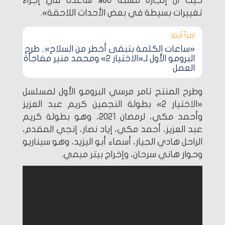
حيث أن إنجازه لنسبة 80% ساعدنا في إجراء
تغييرات بسيطة في بعض الأحداث اللاحقة».
اقرأ أيضا‎
«ساعات الكلمة بتبقى أخطر من السلاح».. طرح
البرومو الأول لـ«الاختيار 2» ومحمد منير مفاجأة
العمل
وطرح المنتج تامر مرسي البرومو الأول لمسلسل
«الاختيار 2» بطولة النجمين كريم عبد العزيز
وأحمد مكي، لرمضان 2021، وهو بطولة كريم
عبد العزيز، أحمد مكي، إياد نصار، إنجي المقدم،
الراحل هادي الجيار، أسماء أبو اليزيد، وهو سيناريو
وحوار هاني سرحان، وإخراج بيتر ميمي.