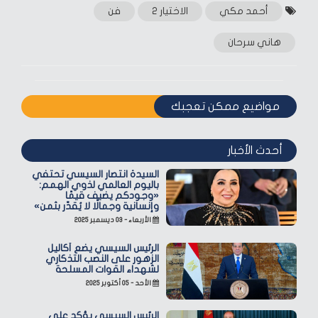
أحمد مكي
الاختيار 2
فن
هاني سرحان
مواضيع ممكن تعجبك
أحدث الأخبار
السيدة انتصار السيسي تحتفي
باليوم العالمي لذوي الهمم:
«وجودكم يضيف قيمًا
وإنسانية وجمالًا لا يُقدّر بثمن»
الأربعاء - ٠٣ ديسمبر ٢٠٢٥
الرئيس السيسي يضع أكاليل
الزهور على النصب التذكاري
لشهداء القوات المسلحة
الأحد - ٠٥ أكتوبر ٢٠٢٥
الرئيس السيسي يؤكد على