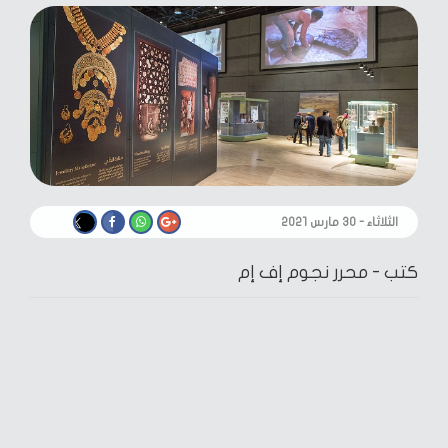
الثلاثاء - ٣٠ مارس ٢٠٢١
كتب -
محرر نجوم إف إم