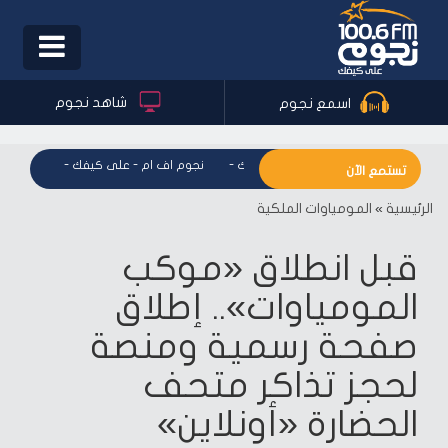
Toggle
igation
شاهد نجوم
اسمع نجوم
نجوم اف ام - على كيفك
-
نجوم اف ام - على كيفك
-
نجوم اف 
تستمع الآن
الرئيسية
»
المومياوات الملكية
قبل انطلاق «موكب
المومياوات».. إطلاق
صفحة رسمية ومنصة
لحجز تذاكر متحف
الحضارة «أونلاين»