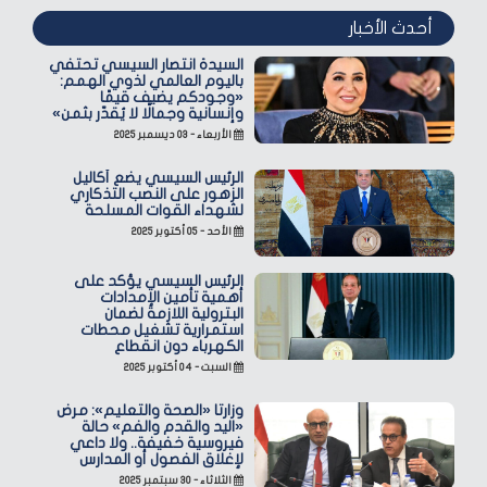
أحدث الأخبار
السيدة انتصار السيسي تحتفي
باليوم العالمي لذوي الهمم:
«وجودكم يضيف قيمًا
وإنسانية وجمالًا لا يُقدّر بثمن»
الأربعاء - ٠٣ ديسمبر ٢٠٢٥
الرئيس السيسي يضع أكاليل
الزهور على النصب التذكاري
لشهداء القوات المسلحة
الأحد - ٠٥ أكتوبر ٢٠٢٥
الرئيس السيسي يؤكد على
أهمية تأمين الإمدادات
البترولية اللازمة لضمان
استمرارية تشغيل محطات
الكهرباء دون انقطاع
السبت - ٠٤ أكتوبر ٢٠٢٥
وزارتا «الصحة والتعليم»: مرض
«اليد والقدم والفم» حالة
فيروسية خفيفة.. ولا داعي
لإغلاق الفصول أو المدارس
الثلاثاء - ٣٠ سبتمبر ٢٠٢٥