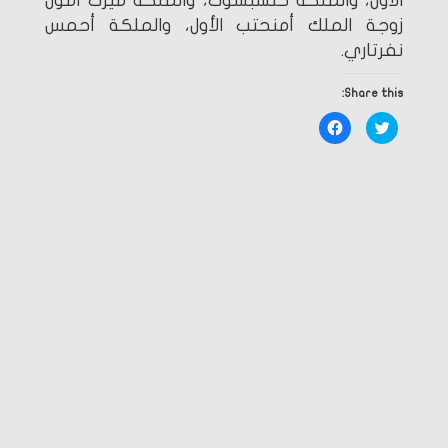
الأول، والملكة حتشبسوت، والملكة ميرت آمون
زوجة الملك أمنحتب الأول، والملكة أحمس
نفرتاري.
Share this:
Click
Click
to
to
share
share
on
on
Facebook
Twitter
(Opens
(Opens
in
in
new
new
window)
window)