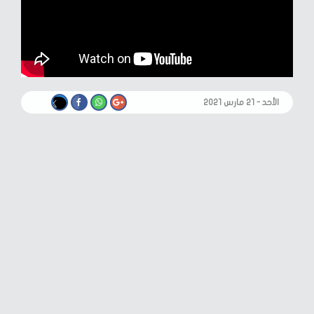
الأحد - ٢١ مارس ٢٠٢١