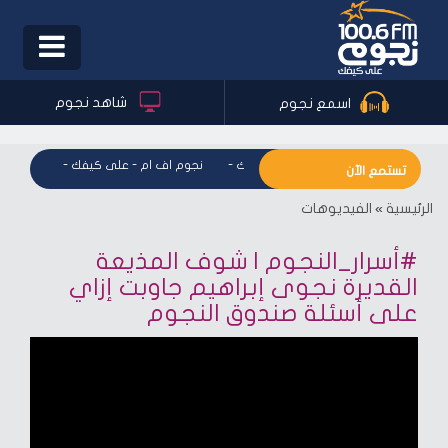
Toggle
igation
شاهد نجوم
اسمع نجوم
نجوم اف ام - على كيفك
-
نجوم اف ام - على كيفك
-
نجوم اف
تستمع الآن
الرئيسية
»
الفيديوهات
#أسرار_النجوم | شوف المذيعة
القديرة نجوى إبراهيم جاوبت إزاي
على أسئلة صندوق النجوم