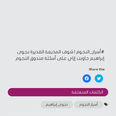
#أسرار_النجوم | شوف المذيعة القديرة نجوى
إبراهيم جاوبت إزاي على أسئلة صندوق النجوم
Share this:
Click
Click
to
to
share
share
on
on
Facebook
Twitter
الكلمات المتعلقة‎
(Opens
(Opens
in
in
new
new
window)
window)
أسرار النجوم
نجوى إبراهيم