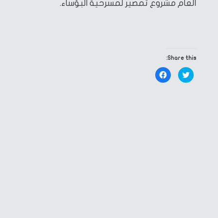
العام مشروع تمصير لمسرحية البؤساء.
Share this:
Click
Click
to
to
share
share
on
on
Facebook
Twitter
(Opens
(Opens
in
in
new
new
window)
window)