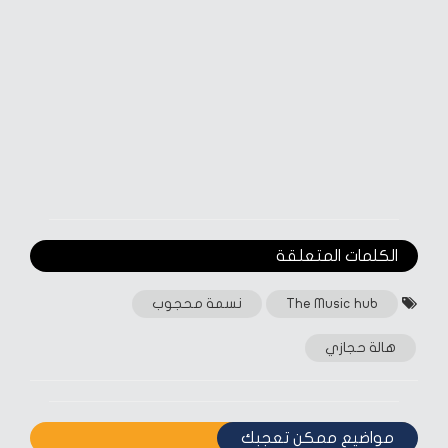
الكلمات المتعلقة‎
The Music hub
نسمة محجوب
هالة حجازي
مواضيع ممكن تعجبك