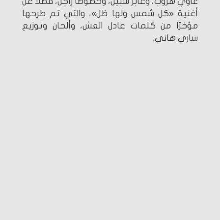
غاوي هروب، وعابر سبيل، وخصوصًا راجل، فضلاً عن
أغنية «كل شمس ولها ظل»، والتي تم طرحها
مؤخرًا من كلمات عادل العش، وألحان وتوزيع
ساري هاني.