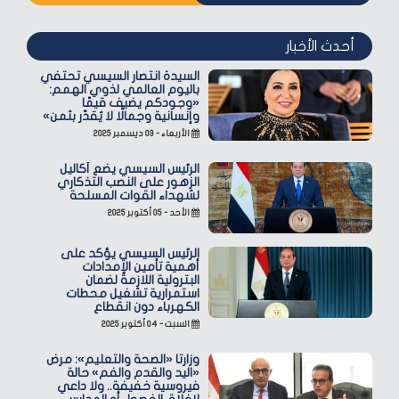
أحدث الأخبار
السيدة انتصار السيسي تحتفي
باليوم العالمي لذوي الهمم:
«وجودكم يضيف قيمًا
وإنسانية وجمالًا لا يُقدّر بثمن»
الأربعاء - ٠٣ ديسمبر ٢٠٢٥
الرئيس السيسي يضع أكاليل
الزهور على النصب التذكاري
لشهداء القوات المسلحة
الأحد - ٠٥ أكتوبر ٢٠٢٥
الرئيس السيسي يؤكد على
أهمية تأمين الإمدادات
البترولية اللازمة لضمان
استمرارية تشغيل محطات
الكهرباء دون انقطاع
السبت - ٠٤ أكتوبر ٢٠٢٥
وزارتا «الصحة والتعليم»: مرض
«اليد والقدم والفم» حالة
فيروسية خفيفة.. ولا داعي