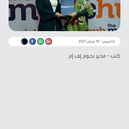
الخميس - ١٨ فبراير ٢٠٢١
كتب -
محرر نجوم إف إم