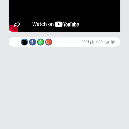
الإثنين - ٠٨ فبراير ٢٠٢١