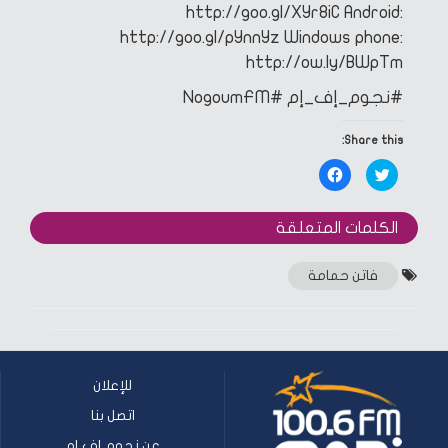
http://goo.gl/XYr8iC
Android:
http://goo.gl/pYnnYz
Windows phone:
http://ow.ly/BWpTm
#نجوم_إف_إم
#NogoumFM
Share this:
Click
Click
to
to
share
share
on
on
Facebook
Twitter
الكلمات المتعلقة‎
(Opens
(Opens
in
in
new
new
window)
window)
فاتن حمامة
للإعلان
اتصل بنا
عن نجوم إف إم