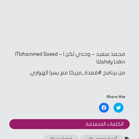
محمد سعيد – وحدي لكن | Mohammed Saeed –
Wahdy Lakn
من برنامج #قعدة_مزيكا مع يسرا الهواري
Share this:
Click
Click
to
to
share
share
on
on
Facebook
Twitter
الكلمات المتعلقة‎
(Opens
(Opens
in
in
new
new
window)
window)
أغنية وحدي لكن
قعدة مزيكا