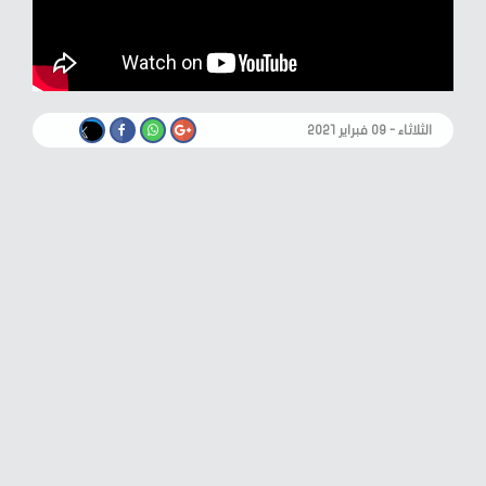
الثلاثاء - ٠٩ فبراير ٢٠٢١