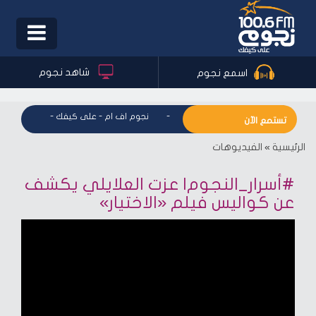
Toggle
igation
شاهد نجوم
اسمع نجوم
نجوم اف ام - على كيفك
-
نجوم اف ام - على كيفك
-
نجوم اف 
تستمع الآن
الرئيسية
»
الفيديوهات
#أسرار_النجوم| عزت العلايلي يكشف
عن كواليس فيلم «الاختيار»