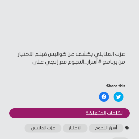
عزت العلايلي يكشف عن كواليس فيلم الاختيار
من برنامج #أسرار_النجوم مع إنجي علي
Share this:
Click
Click
to
to
share
share
on
on
Facebook
Twitter
الكلمات المتعلقة‎
(Opens
(Opens
in
in
new
new
window)
window)
أسرار النجوم
الاختيار
عزت العلايلي