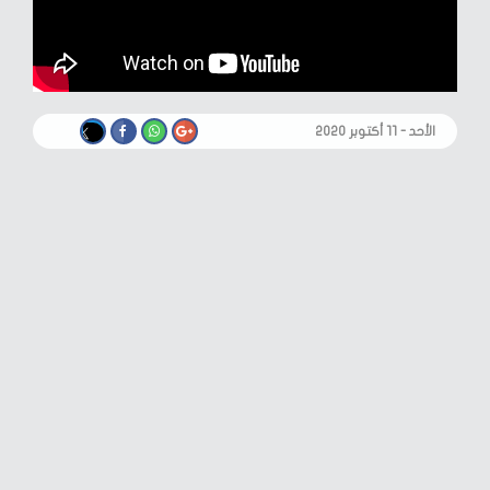
الأحد - ١١ أكتوبر ٢٠٢٠